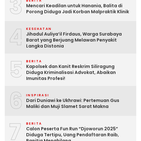
3
BERITA
Mencari Keadilan untuk Hanania, Balita di
Porong Diduga Jadi Korban Malpraktik Klinik
4
KESEHATAN
Jihadul Auliya’il Firdaus, Warga Surabaya
Barat yang Berjuang Melawan Penyakit
Langka Distonia
5
BERITA
Kapolsek dan Kanit Reskrim Siliragung
Diduga Kriminalisasi Advokat, Abaikan
Imunitas Profesi!
6
INSPIRASI
Dari Duniawi ke Ukhrawi: Pertemuan Gus
Maliki dan Muji Slamet Sarat Makna
7
BERITA
Calon Peserta Fun Run “Djoworun 2025”
Diduga Tertipu, Uang Pendaftaran Raib,
Panitia Menghilang