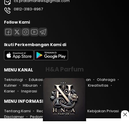
cs.pratamanews@gmail.com
0812-3183-8967
Follow Kami
Ikuti Perkembangan Kami di
H&A Parfum
MENU KANAL
Teknologi
Edukasi
Lifestyle
Keuangan
Olahraga
Kuliner
Hiburan
Travel
Kesehatan
Kreativitas
Karier
Inspirasi
MENU INFORMASI
Tentang Kami
Redaksi
Kontak Kami
Kebijakan Privasi
Disclaimer
Pedoman Media Siber
Copyright © 2026 PratamaNews.com. All rights reserved.