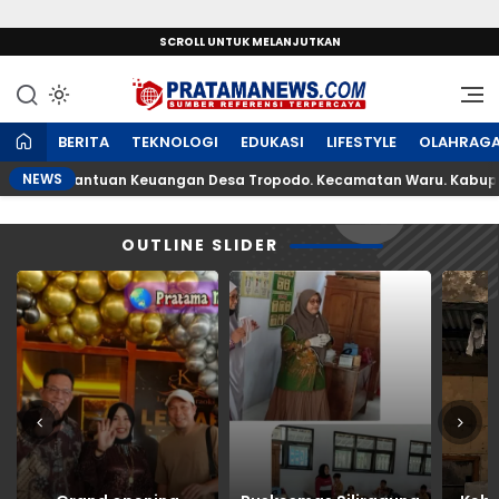
SCROLL UNTUK MELANJUTKAN
Sumber Referensi Terpercaya
PratamaNews.com
BERITA
TEKNOLOGI
EDUKASI
LIFESTYLE
OLAHRAG
NEWS
an Bantuan Keuangan Desa Tropodo. Kecamatan Waru. Kabupaten
OUTLINE SLIDER