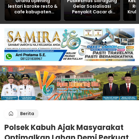
Grand opening
Puskesmas Siliragung
Keb
lestari karoke resto &
Gelar Sosialisasi
Ru
cafe kabupaten
Penyakit Cacar di
Kruk
Banyuasin tahun
SDN 5 Barurejo
R
2026
Dita
Berita
Polsek Kabuh Ajak Masyarakat
Optimalkan Lahan Demi Perkuat