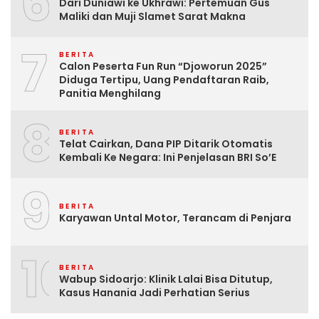
6
Dari Duniawi ke Ukhrawi: Pertemuan Gus
Maliki dan Muji Slamet Sarat Makna
7
BERITA
Calon Peserta Fun Run “Djoworun 2025”
Diduga Tertipu, Uang Pendaftaran Raib,
Panitia Menghilang
8
BERITA
Telat Cairkan, Dana PIP Ditarik Otomatis
Kembali Ke Negara: Ini Penjelasan BRI So’E
9
BERITA
Karyawan Untal Motor, Terancam di Penjara
10
BERITA
Wabup Sidoarjo: Klinik Lalai Bisa Ditutup,
Kasus Hanania Jadi Perhatian Serius