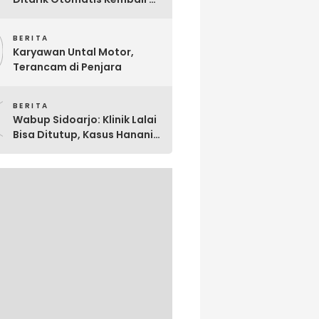
Negara: Ini Penjelasan BRI
9
So’E
BERITA
Karyawan Untal Motor,
Terancam di Penjara
0
BERITA
Wabup Sidoarjo: Klinik Lalai
Bisa Ditutup, Kasus Hanania
Jadi Perhatian Serius