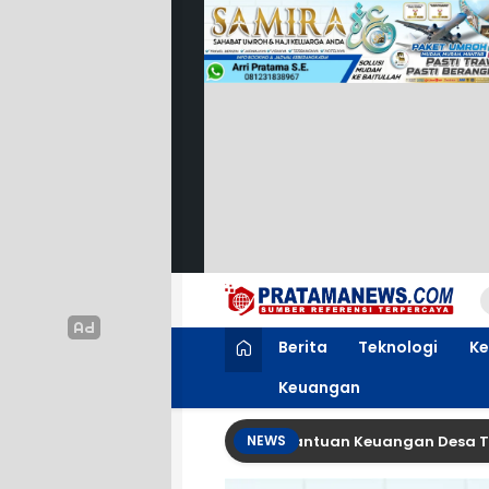
PratamaNews.com
Sumber Referensi Terpercaya
Berita
Teknologi
Ke
Keuangan
ejanggalan Papan Informasi Bantuan Keuangan Desa Tropodo,
NEWS