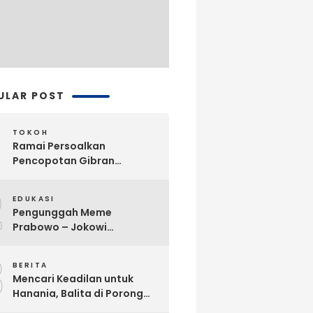
ULAR POST
TOKOH
Ramai Persoalkan
Pencopotan Gibran
Sebagai Wapres, Advokat
2
Askhar Wijaya Subiyanto, SH
EDUKASI
Angkat Bicara
Pengunggah Meme
Prabowo – Jokowi
Dikriminalisasi, Praktisi
3
Hukum Buka Suara
BERITA
Mencari Keadilan untuk
Hanania, Balita di Porong
Diduga Jadi Korban