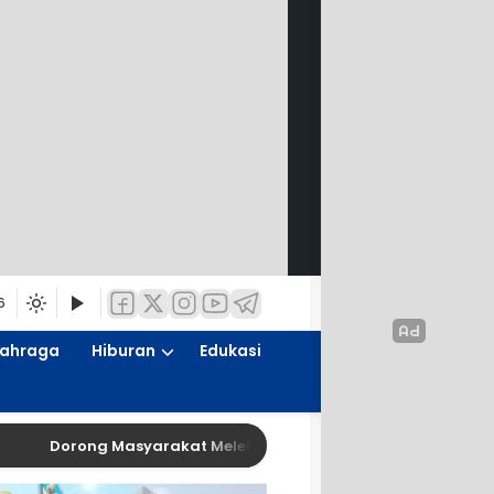
6
lahraga
Hiburan
Edukasi
Dorong Masyarakat Melek Hukum, BPC PERADIN SIDOARJO Gand