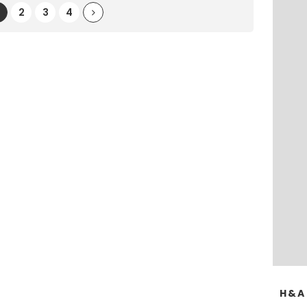
2
3
4
H&A