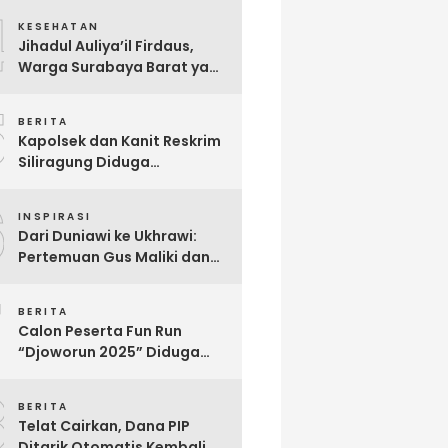
4
Malpraktik Klinik
KESEHATAN
Jihadul Auliya’il Firdaus,
Warga Surabaya Barat yang
Berjuang Melawan Penyakit
5
Langka Distonia
BERITA
Kapolsek dan Kanit Reskrim
Siliragung Diduga
Kriminalisasi Advokat,
6
Abaikan Imunitas Profesi!
INSPIRASI
Dari Duniawi ke Ukhrawi:
Pertemuan Gus Maliki dan
Muji Slamet Sarat Makna
7
BERITA
Calon Peserta Fun Run
“Djoworun 2025” Diduga
Tertipu, Uang Pendaftaran
8
Raib, Panitia Menghilang
BERITA
Telat Cairkan, Dana PIP
Ditarik Otomatis Kembali Ke