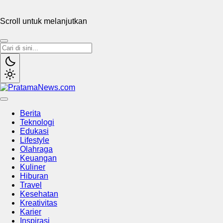
Scroll untuk melanjutkan
PratamaNews.com
Sumber Referensi Terpercaya
Berita
Teknologi
Edukasi
Lifestyle
Olahraga
Keuangan
Kuliner
Hiburan
Travel
Kesehatan
Kreativitas
Karier
Inspirasi