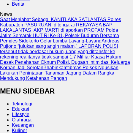
Berita
News
Saat Menjabat Sebagai KANITLAKA SATLANTAS Polres
Kabupaten PASURUAN, ditengarai REKAYASA BAP
LAKALANTAS ,AKP MARTI dilaporkan PROPAM Polda
Jatim
Semarak HUT RI Ke-81, Polsek Buduran Bersama
Pemdes Sidokerto Gelar Lomba Layang-Layang
Andreas
Pujiono “julukan sang angin malam,” LAPORAN POLISI
tersebut tidak berdasar hukum, uang yang ditransfer ke
rekening realitanya tidak sampai 1,7 Milliar
Kuasa Hukum
Desak Penahanan Oknum Polisi, Dugaan Intimidasi Keluarga
Korban Jadi Sorotan
Bhabinkamtibmas Polsek Ngusikan
Lakukan Peninjauan Tanaman Jagung Dalam Rangka
Mendukung Ketahanan Pangan
MENU SIDEBAR
Teknologi
Edukasi
Lifestyle
Olahraga
Keuangan
Kuliner