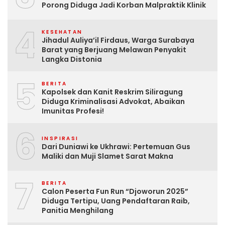
Porong Diduga Jadi Korban Malpraktik Klinik
4
KESEHATAN
Jihadul Auliya’il Firdaus, Warga Surabaya
Barat yang Berjuang Melawan Penyakit
Langka Distonia
5
BERITA
Kapolsek dan Kanit Reskrim Siliragung
Diduga Kriminalisasi Advokat, Abaikan
Imunitas Profesi!
6
INSPIRASI
Dari Duniawi ke Ukhrawi: Pertemuan Gus
Maliki dan Muji Slamet Sarat Makna
7
BERITA
Calon Peserta Fun Run “Djoworun 2025”
Diduga Tertipu, Uang Pendaftaran Raib,
Panitia Menghilang