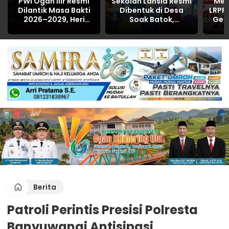
PWI Ogan Ilir Resmi
Sekolah Lansia Resmi
Mer
Dilantik Masa Bakti
Dibentuk di Desa
LRPP
2026–2029, Heri
Soak Batok,
Ger
Kusnadi Pimpin
Diharapkan
Narko
Organisasi dengan
Tingkatkan
Fokus pada
Kesejahteraan dan
Profesionalisme dan
Kemandirian Lansia
Anti-Hoaks
Berita
Patroli Perintis Presisi Polresta
Banyuwangi Antisipasi