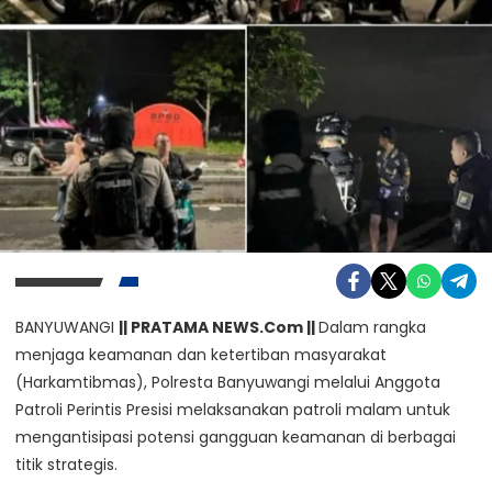
BANYUWANGI
|| PRATAMA NEWS.Com ||
Dalam rangka
menjaga keamanan dan ketertiban masyarakat
(Harkamtibmas), Polresta Banyuwangi melalui Anggota
Patroli Perintis Presisi melaksanakan patroli malam untuk
mengantisipasi potensi gangguan keamanan di berbagai
titik strategis.