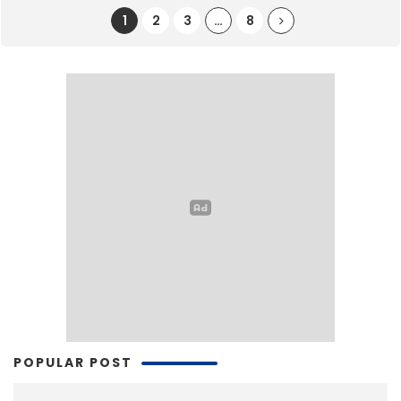
1
2
3
…
8
POPULAR POST