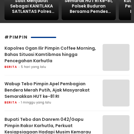
Saat Menjabat
Semarak HUT RI Ke-81,
Kua
Sebagai KANITLAKA
Polsek Buduran
Pen
SATLANTAS Polres
Bersama Pemdes
P
Kabupaten
Sidokerto Gelar
Inti
PASURUAN,
Lomba Layang-
Korb
ditengarai REKAYASA
Layang
BAP LAKALANTAS ,AKP
#PIMPIN
MARTI dilaporkan
PROPAM Polda Jatim
Kapolres Ogan Ilir Pimpin Coffee Morning,
Bahas Situasi Kamtibmas hingga
Pencegahan Karhutla
BERITA
5 hari yang lalu
Wabup Tebo Pimpin Apel Pembagian
Bendera Merah Putih, Ajak Masyarakat
Semarakkan HUT ke-81 RI
BERITA
1 minggu yang lalu
Bupati Tebo dan Danrem 042/Gapu
Pimpin Rakor Karhutla, Perkuat
Kesiapsiagaan Hadapi Musim Kemarau