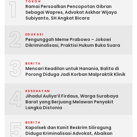
1
TOKOH
Ramai Persoalkan Pencopotan Gibran
Sebagai Wapres, Advokat Askhar Wijaya
Subiyanto, SH Angkat Bicara
2
EDUKASI
Pengunggah Meme Prabowo – Jokowi
Dikriminalisasi, Praktisi Hukum Buka Suara
3
BERITA
Mencari Keadilan untuk Hanania, Balita di
Porong Diduga Jadi Korban Malpraktik Klinik
4
KESEHATAN
Jihadul Auliya’il Firdaus, Warga Surabaya
Barat yang Berjuang Melawan Penyakit
Langka Distonia
5
BERITA
Kapolsek dan Kanit Reskrim Siliragung
Diduga Kriminalisasi Advokat, Abaikan