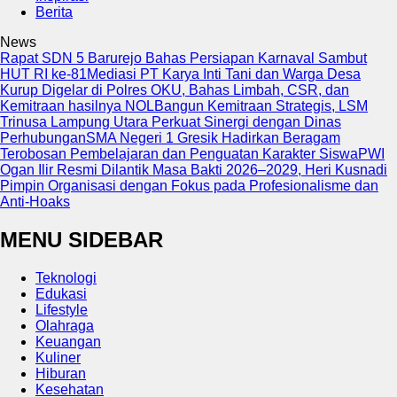
Berita
News
Rapat SDN 5 Barurejo Bahas Persiapan Karnaval Sambut
HUT RI ke-81
Mediasi PT Karya Inti Tani dan Warga Desa
Kurup Digelar di Polres OKU, Bahas Limbah, CSR, dan
Kemitraan hasilnya NOL
Bangun Kemitraan Strategis, LSM
Trinusa Lampung Utara Perkuat Sinergi dengan Dinas
Perhubungan
SMA Negeri 1 Gresik Hadirkan Beragam
Terobosan Pembelajaran dan Penguatan Karakter Siswa
PWI
Ogan Ilir Resmi Dilantik Masa Bakti 2026–2029, Heri Kusnadi
Pimpin Organisasi dengan Fokus pada Profesionalisme dan
Anti-Hoaks
MENU SIDEBAR
Teknologi
Edukasi
Lifestyle
Olahraga
Keuangan
Kuliner
Hiburan
Kesehatan