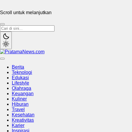
Scroll untuk melanjutkan
PratamaNews.com
Sumber Referensi Terpercaya
Berita
Teknologi
Edukasi
Lifestyle
Olahraga
Keuangan
Kuliner
Hiburan
Travel
Kesehatan
Kreativitas
Karier
Inspirasi