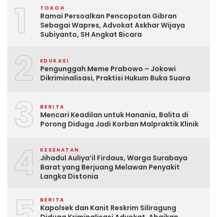
1
TOKOH
Ramai Persoalkan Pencopotan Gibran
Sebagai Wapres, Advokat Askhar Wijaya
Subiyanto, SH Angkat Bicara
2
EDUKASI
Pengunggah Meme Prabowo – Jokowi
Dikriminalisasi, Praktisi Hukum Buka Suara
3
BERITA
Mencari Keadilan untuk Hanania, Balita di
Porong Diduga Jadi Korban Malpraktik Klinik
4
KESEHATAN
Jihadul Auliya’il Firdaus, Warga Surabaya
Barat yang Berjuang Melawan Penyakit
Langka Distonia
5
BERITA
Kapolsek dan Kanit Reskrim Siliragung