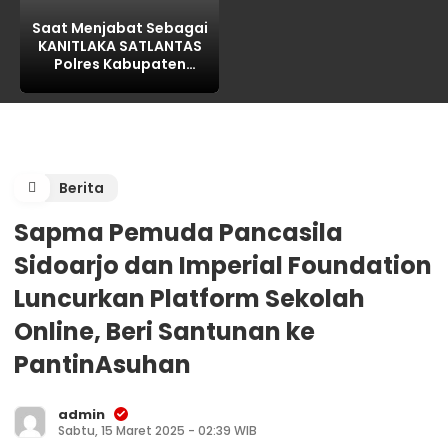
Saat Menjabat Sebagai
KANITLAKA SATLANTAS
Polres Kabupaten
PASURUAN, ditengarai
REKAYASA BAP
LAKALANTAS ,AKP MARTI
dilaporkan PROPAM
Polda Jatim
Berita
Sapma Pemuda Pancasila
Sidoarjo dan Imperial Foundation
Luncurkan Platform Sekolah
Online, Beri Santunan ke
PantinAsuhan
admin
Sabtu, 15 Maret 2025 - 02:39 WIB