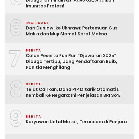
Diduga Kriminalisasi Advokat, Abaikan
Imunitas Profesi!
6
INSPIRASI
Dari Duniawi ke Ukhrawi: Pertemuan Gus
Maliki dan Muji Slamet Sarat Makna
7
BERITA
Calon Peserta Fun Run “Djoworun 2025”
Diduga Tertipu, Uang Pendaftaran Raib,
Panitia Menghilang
8
BERITA
Telat Cairkan, Dana PIP Ditarik Otomatis
Kembali Ke Negara: Ini Penjelasan BRI So’E
9
BERITA
Karyawan Untal Motor, Terancam di Penjara