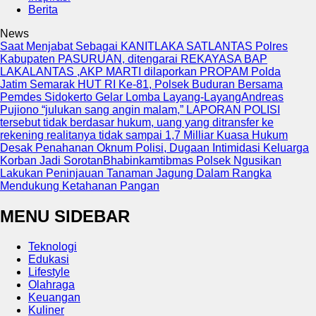
Berita
News
Saat Menjabat Sebagai KANITLAKA SATLANTAS Polres
Kabupaten PASURUAN, ditengarai REKAYASA BAP
LAKALANTAS ,AKP MARTI dilaporkan PROPAM Polda
Jatim
Semarak HUT RI Ke-81, Polsek Buduran Bersama
Pemdes Sidokerto Gelar Lomba Layang-Layang
Andreas
Pujiono “julukan sang angin malam,” LAPORAN POLISI
tersebut tidak berdasar hukum, uang yang ditransfer ke
rekening realitanya tidak sampai 1,7 Milliar
Kuasa Hukum
Desak Penahanan Oknum Polisi, Dugaan Intimidasi Keluarga
Korban Jadi Sorotan
Bhabinkamtibmas Polsek Ngusikan
Lakukan Peninjauan Tanaman Jagung Dalam Rangka
Mendukung Ketahanan Pangan
MENU SIDEBAR
Teknologi
Edukasi
Lifestyle
Olahraga
Keuangan
Kuliner