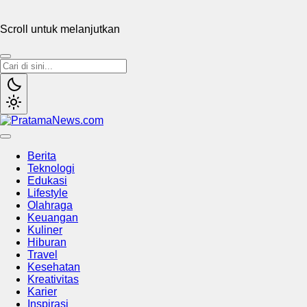
Scroll untuk melanjutkan
PratamaNews.com
Sumber Referensi Terpercaya
Berita
Teknologi
Edukasi
Lifestyle
Olahraga
Keuangan
Kuliner
Hiburan
Travel
Kesehatan
Kreativitas
Karier
Inspirasi