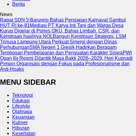
Berita
News
Rapat SDN 5 Barurejo Bahas Persiapan Karnaval Sambut
HUT RI ke-81
Mediasi PT Karya Inti Tani dan Warga Desa
Kurup Digelar di Polres OKU, Bahas Limbah, CSR, dan
Kemitraan hasilnya NOL
Bangun Kemitraan Strategis, LSM
Trinusa Lampung Utara Perkuat Sinergi dengan Dinas
Perhubungan
SMA Negeri 1 Gresik Hadirkan Beragam
Terobosan Pembelajaran dan Penguatan Karakter Siswa
PWI
Ogan Ilir Resmi Dilantik Masa Bakti 2026–2029, Heri Kusnadi
Pimpin Organisasi dengan Fokus pada Profesionalisme dan
Anti-Hoaks
MENU SIDEBAR
Teknologi
Edukasi
Lifestyle
Olahraga
Keuangan
Kuliner
Hiburan
Kesehatan