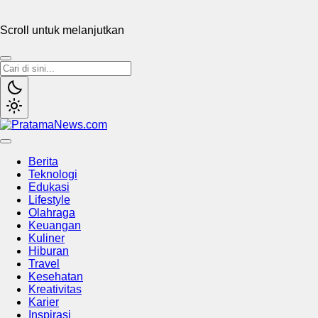
Scroll untuk melanjutkan
PratamaNews.com
Sumber Referensi Terpercaya
Berita
Teknologi
Edukasi
Lifestyle
Olahraga
Keuangan
Kuliner
Hiburan
Travel
Kesehatan
Kreativitas
Karier
Inspirasi