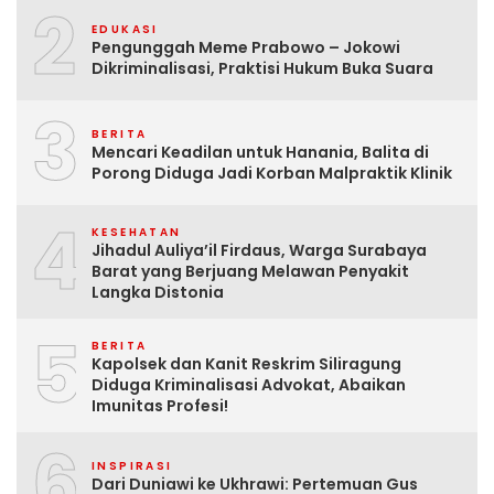
2
EDUKASI
Pengunggah Meme Prabowo – Jokowi
Dikriminalisasi, Praktisi Hukum Buka Suara
3
BERITA
Mencari Keadilan untuk Hanania, Balita di
Porong Diduga Jadi Korban Malpraktik Klinik
4
KESEHATAN
Jihadul Auliya’il Firdaus, Warga Surabaya
Barat yang Berjuang Melawan Penyakit
Langka Distonia
5
BERITA
Kapolsek dan Kanit Reskrim Siliragung
Diduga Kriminalisasi Advokat, Abaikan
Imunitas Profesi!
6
INSPIRASI
Dari Duniawi ke Ukhrawi: Pertemuan Gus