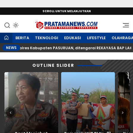
SCROLL UNTUK MELANJUTKAN
Sumber Referensi Terpercaya
PratamaNews.com
BERITA
TEKNOLOGI
EDUKASI
LIFESTYLE
OLAHRAG
NEWS
AS Polres Kabupaten PASURUAN, ditengarai REKAYASA BAP LAKALANT
OUTLINE SLIDER