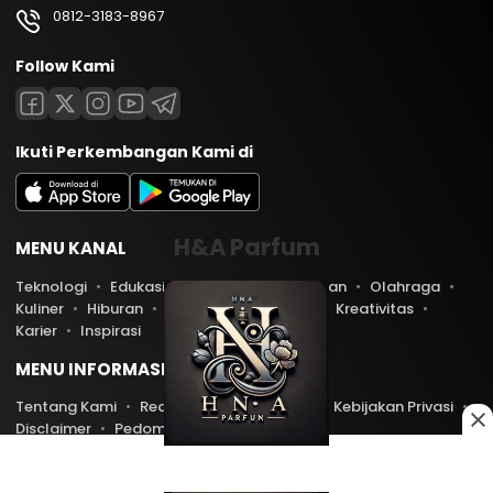
0812-3183-8967
Follow Kami
Ikuti Perkembangan Kami di
H&A Parfum
MENU KANAL
Teknologi
Edukasi
Lifestyle
Keuangan
Olahraga
Kuliner
Hiburan
Travel
Kesehatan
Kreativitas
Karier
Inspirasi
MENU INFORMASI
Tentang Kami
Redaksi
Kontak Kami
Kebijakan Privasi
Disclaimer
Pedoman Media Siber
Copyright © 2026 PratamaNews.com. All rights reserved.