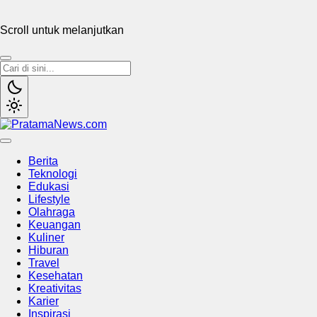
Scroll untuk melanjutkan
PratamaNews.com
Sumber Referensi Terpercaya
Berita
Teknologi
Edukasi
Lifestyle
Olahraga
Keuangan
Kuliner
Hiburan
Travel
Kesehatan
Kreativitas
Karier
Inspirasi