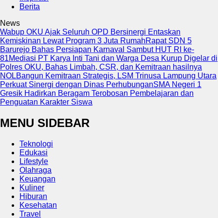
Berita
News
Wabup OKU Ajak Seluruh OPD Bersinergi Entaskan
Kemiskinan Lewat Program 3 Juta Rumah
Rapat SDN 5
Barurejo Bahas Persiapan Karnaval Sambut HUT RI ke-
81
Mediasi PT Karya Inti Tani dan Warga Desa Kurup Digelar di
Polres OKU, Bahas Limbah, CSR, dan Kemitraan hasilnya
NOL
Bangun Kemitraan Strategis, LSM Trinusa Lampung Utara
Perkuat Sinergi dengan Dinas Perhubungan
SMA Negeri 1
Gresik Hadirkan Beragam Terobosan Pembelajaran dan
Penguatan Karakter Siswa
MENU SIDEBAR
Teknologi
Edukasi
Lifestyle
Olahraga
Keuangan
Kuliner
Hiburan
Kesehatan
Travel