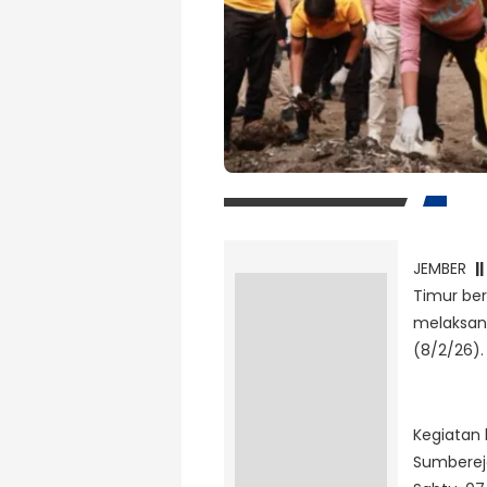
JEMBER
||
Timur be
melaksana
(8/2/26).
Kegiatan k
Sumberej