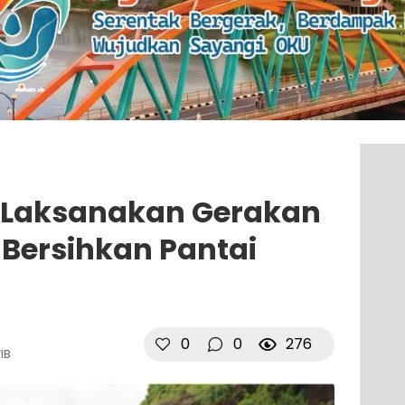
r Laksanakan Gerakan
 Bersihkan Pantai
0
0
276
WIB