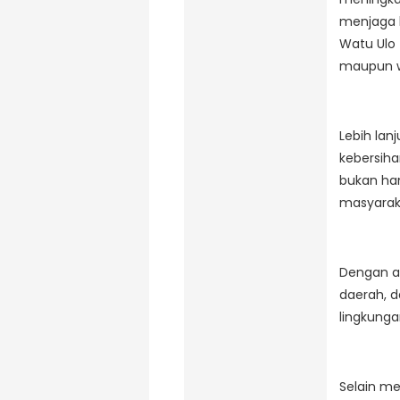
menjaga k
Watu Ulo 
maupun wi
Lebih la
kebersih
bukan han
masyarak
Dengan ad
daerah, d
lingkunga
Selain me