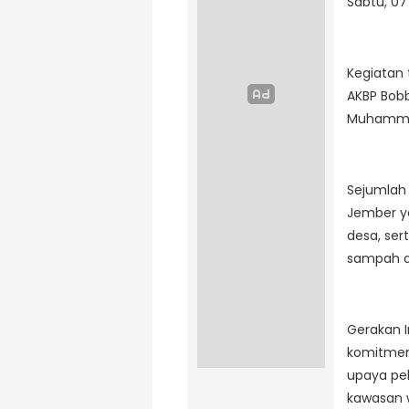
Sabtu, 07
Kegiatan 
AKBP Bob
Muhamma
Sejumlah
Jember ya
desa, se
sampah di
Gerakan I
komitmen
upaya pel
kawasan w