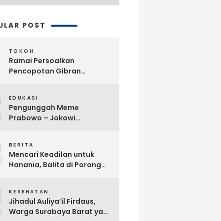
ULAR POST
TOKOH
Ramai Persoalkan
Pencopotan Gibran
Sebagai Wapres, Advokat
2
Askhar Wijaya Subiyanto, SH
EDUKASI
Angkat Bicara
Pengunggah Meme
Prabowo – Jokowi
Dikriminalisasi, Praktisi
3
Hukum Buka Suara
BERITA
Mencari Keadilan untuk
Hanania, Balita di Porong
Diduga Jadi Korban
4
Malpraktik Klinik
KESEHATAN
Jihadul Auliya’il Firdaus,
Warga Surabaya Barat yang