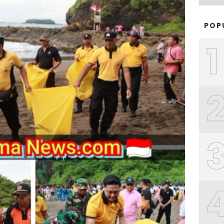
POP
1