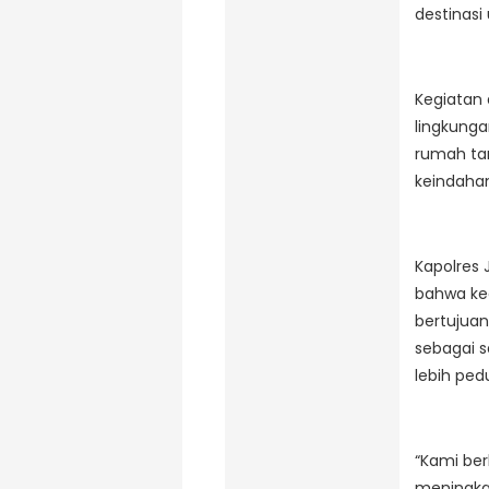
destinasi
Kegiatan
lingkung
rumah tan
keindahan
Kapolres
bahwa keg
bertujuan
sebagai 
lebih ped
“Kami ber
meningka