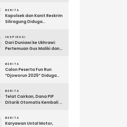
Berjuang Melawan Penyakit
5
Langka Distonia
BERITA
Kapolsek dan Kanit Reskrim
Siliragung Diduga
Kriminalisasi Advokat,
6
Abaikan Imunitas Profesi!
INSPIRASI
Dari Duniawi ke Ukhrawi:
Pertemuan Gus Maliki dan
Muji Slamet Sarat Makna
7
BERITA
Calon Peserta Fun Run
“Djoworun 2025” Diduga
Tertipu, Uang Pendaftaran
8
Raib, Panitia Menghilang
BERITA
Telat Cairkan, Dana PIP
Ditarik Otomatis Kembali Ke
Negara: Ini Penjelasan BRI
9
So’E
BERITA
Karyawan Untal Motor,