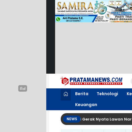
PratamaNews.com
Sumber Referensi Terpercaya
Berita
Teknologi
Ke
Keuangan
 BEBAS! LRPPN-BI Banyuwangi Gerak Nyata Lawan Narkoba di HU
NEWS