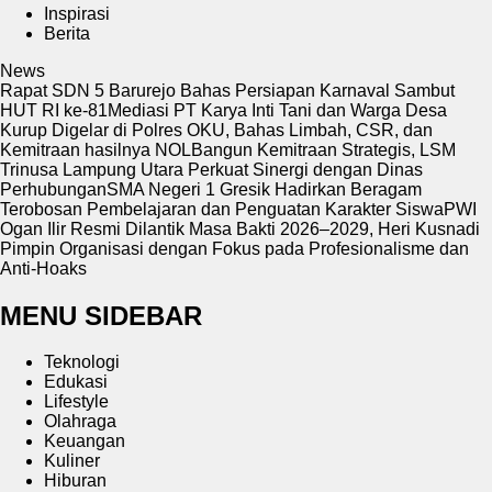
Inspirasi
Berita
News
Rapat SDN 5 Barurejo Bahas Persiapan Karnaval Sambut
HUT RI ke-81
Mediasi PT Karya Inti Tani dan Warga Desa
Kurup Digelar di Polres OKU, Bahas Limbah, CSR, dan
Kemitraan hasilnya NOL
Bangun Kemitraan Strategis, LSM
Trinusa Lampung Utara Perkuat Sinergi dengan Dinas
Perhubungan
SMA Negeri 1 Gresik Hadirkan Beragam
Terobosan Pembelajaran dan Penguatan Karakter Siswa
PWI
Ogan Ilir Resmi Dilantik Masa Bakti 2026–2029, Heri Kusnadi
Pimpin Organisasi dengan Fokus pada Profesionalisme dan
Anti-Hoaks
MENU SIDEBAR
Teknologi
Edukasi
Lifestyle
Olahraga
Keuangan
Kuliner
Hiburan