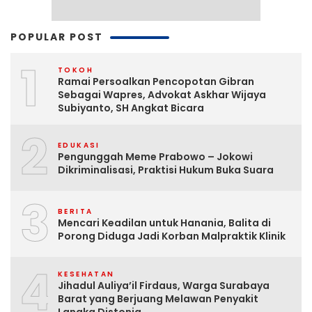
POPULAR POST
1
TOKOH
Ramai Persoalkan Pencopotan Gibran
Sebagai Wapres, Advokat Askhar Wijaya
Subiyanto, SH Angkat Bicara
2
EDUKASI
Pengunggah Meme Prabowo – Jokowi
Dikriminalisasi, Praktisi Hukum Buka Suara
3
BERITA
Mencari Keadilan untuk Hanania, Balita di
Porong Diduga Jadi Korban Malpraktik Klinik
4
KESEHATAN
Jihadul Auliya’il Firdaus, Warga Surabaya
Barat yang Berjuang Melawan Penyakit
Langka Distonia