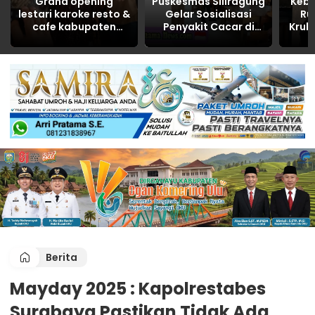
Grand opening
Puskesmas Siliragung
Keb
lestari karoke resto &
Gelar Sosialisasi
Ru
cafe kabupaten
Penyakit Cacar di
Kruk
Banyuasin tahun
SDN 5 Barurejo
R
2026
Dita
Berita
Mayday 2025 : Kapolrestabes
Surabaya Pastikan Tidak Ada