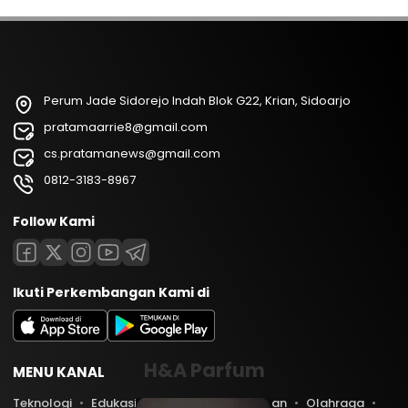
Perum Jade Sidorejo Indah Blok G22, Krian, Sidoarjo
pratamaarrie8@gmail.com
cs.pratamanews@gmail.com
0812-3183-8967
Follow Kami
Ikuti Perkembangan Kami di
H&A Parfum
MENU KANAL
Teknologi
Edukasi
Lifestyle
Keuangan
Olahraga