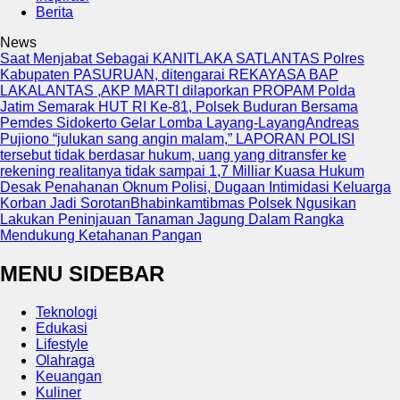
Berita
News
Saat Menjabat Sebagai KANITLAKA SATLANTAS Polres
Kabupaten PASURUAN, ditengarai REKAYASA BAP
LAKALANTAS ,AKP MARTI dilaporkan PROPAM Polda
Jatim
Semarak HUT RI Ke-81, Polsek Buduran Bersama
Pemdes Sidokerto Gelar Lomba Layang-Layang
Andreas
Pujiono “julukan sang angin malam,” LAPORAN POLISI
tersebut tidak berdasar hukum, uang yang ditransfer ke
rekening realitanya tidak sampai 1,7 Milliar
Kuasa Hukum
Desak Penahanan Oknum Polisi, Dugaan Intimidasi Keluarga
Korban Jadi Sorotan
Bhabinkamtibmas Polsek Ngusikan
Lakukan Peninjauan Tanaman Jagung Dalam Rangka
Mendukung Ketahanan Pangan
MENU SIDEBAR
Teknologi
Edukasi
Lifestyle
Olahraga
Keuangan
Kuliner