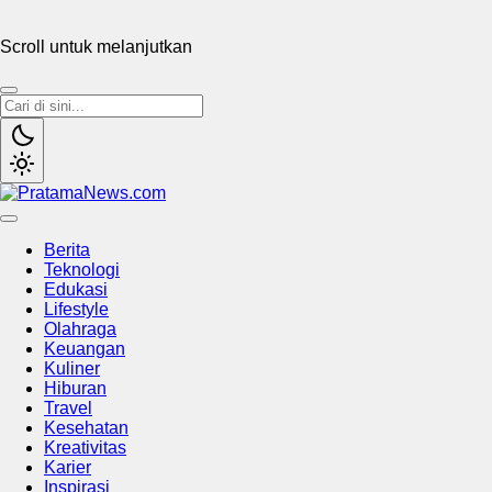
Scroll untuk melanjutkan
PratamaNews.com
Sumber Referensi Terpercaya
Berita
Teknologi
Edukasi
Lifestyle
Olahraga
Keuangan
Kuliner
Hiburan
Travel
Kesehatan
Kreativitas
Karier
Inspirasi