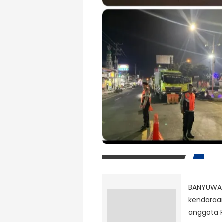
BANYUW
kendaraa
anggota P