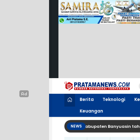
PratamaNews.com
Sumber Referensi Terpercaya
Berita
Teknologi
Ke
Keuangan
lestari karoke resto & cafe kabupaten Banyuasin tahun 2026
NEWS