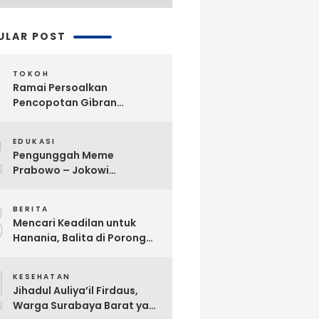
ULAR POST
TOKOH
Ramai Persoalkan
Pencopotan Gibran
Sebagai Wapres, Advokat
2
Askhar Wijaya Subiyanto, SH
EDUKASI
Angkat Bicara
Pengunggah Meme
Prabowo – Jokowi
Dikriminalisasi, Praktisi
3
Hukum Buka Suara
BERITA
Mencari Keadilan untuk
Hanania, Balita di Porong
Diduga Jadi Korban
4
Malpraktik Klinik
KESEHATAN
Jihadul Auliya’il Firdaus,
Warga Surabaya Barat yang