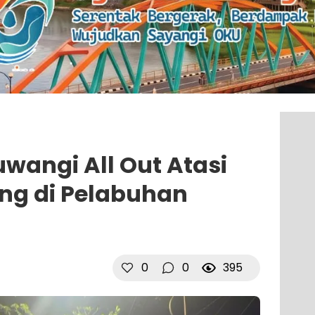
wangi All Out Atasi
ng di Pelabuhan
0
0
395