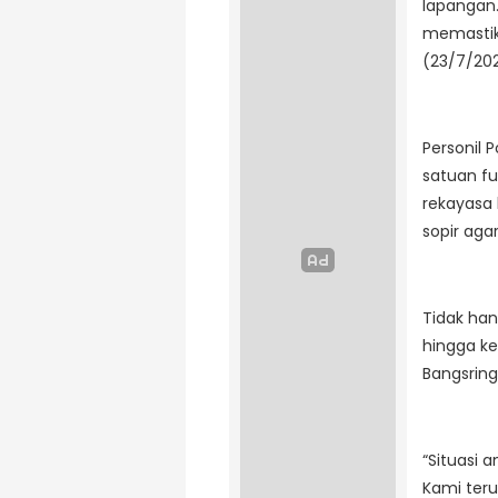
lapangan
memastika
(23/7/20
Personil
satuan fu
rekayasa 
sopir aga
Tidak han
hingga ke
Bangsring
“Situasi a
Kami terus