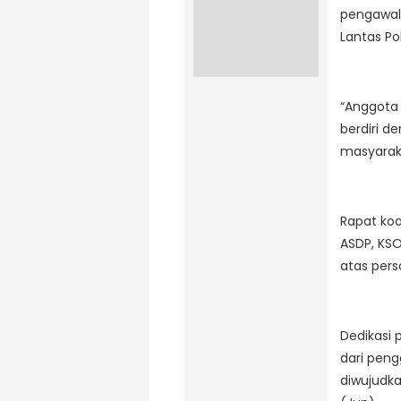
pengawala
Lantas Po
“Anggota 
berdiri 
masyarak
Rapat koo
ASDP, KSO
atas pers
Dedikasi 
dari peng
diwujudka