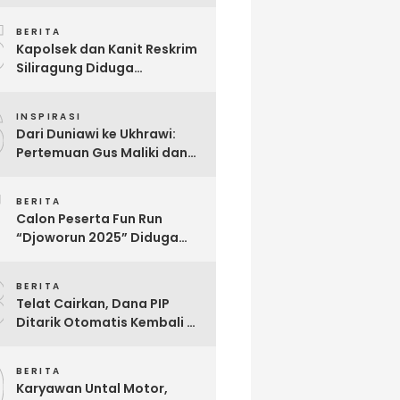
Berjuang Melawan Penyakit
5
Langka Distonia
BERITA
Kapolsek dan Kanit Reskrim
Siliragung Diduga
Kriminalisasi Advokat,
6
Abaikan Imunitas Profesi!
INSPIRASI
Dari Duniawi ke Ukhrawi:
Pertemuan Gus Maliki dan
Muji Slamet Sarat Makna
7
BERITA
Calon Peserta Fun Run
“Djoworun 2025” Diduga
Tertipu, Uang Pendaftaran
8
Raib, Panitia Menghilang
BERITA
Telat Cairkan, Dana PIP
Ditarik Otomatis Kembali Ke
Negara: Ini Penjelasan BRI
9
So’E
BERITA
Karyawan Untal Motor,