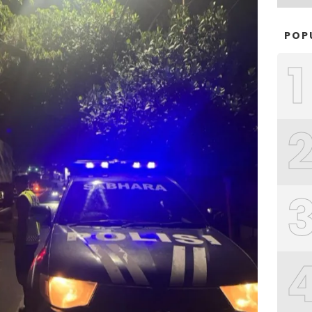
POP
1