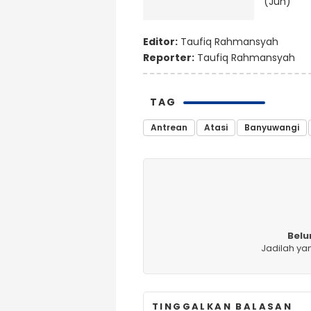
(Jun)
Editor:
Taufiq Rahmansyah
Reporter:
Taufiq Rahmansyah
TAG
Antrean
Atasi
Banyuwangi
Belu
Jadilah ya
TINGGALKAN BALASAN