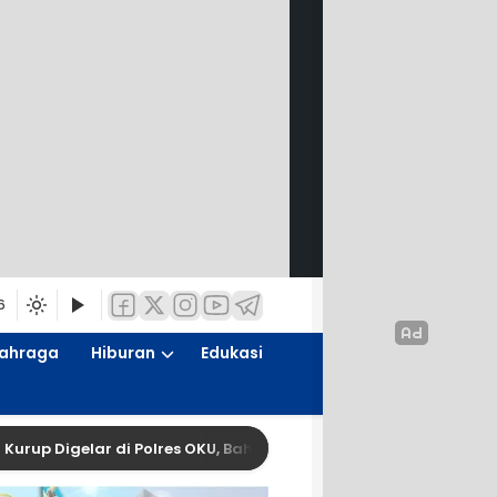
6
ahraga
Hiburan
Edukasi
elar di Polres OKU, Bahas Limbah, CSR, dan Kemitraan hasilnya