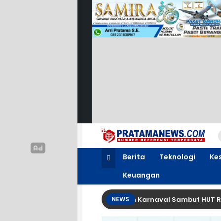
PratamaNews.com
Sumber Referensi Terpercaya
Berita
Teknologi
Ke
Keuangan
N 5 Barurejo Bahas Persiapan Karnaval Sambut HUT RI ke-81
NEWS