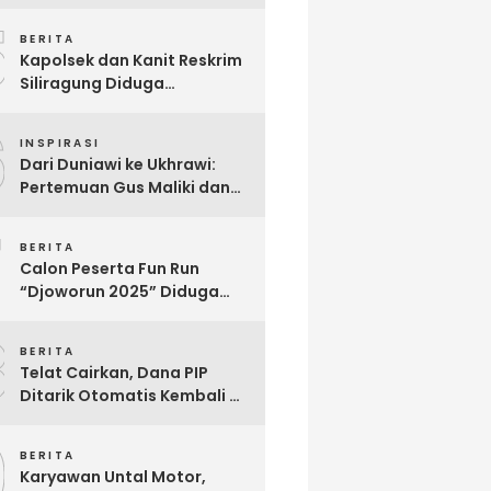
Berjuang Melawan Penyakit
5
Langka Distonia
BERITA
Kapolsek dan Kanit Reskrim
Siliragung Diduga
Kriminalisasi Advokat,
6
Abaikan Imunitas Profesi!
INSPIRASI
Dari Duniawi ke Ukhrawi:
Pertemuan Gus Maliki dan
Muji Slamet Sarat Makna
7
BERITA
Calon Peserta Fun Run
“Djoworun 2025” Diduga
Tertipu, Uang Pendaftaran
8
Raib, Panitia Menghilang
BERITA
Telat Cairkan, Dana PIP
Ditarik Otomatis Kembali Ke
Negara: Ini Penjelasan BRI
9
So’E
BERITA
Karyawan Untal Motor,