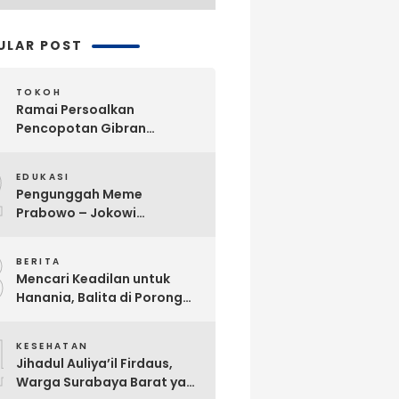
ULAR POST
TOKOH
Ramai Persoalkan
Pencopotan Gibran
Sebagai Wapres, Advokat
2
Askhar Wijaya Subiyanto, SH
EDUKASI
Angkat Bicara
Pengunggah Meme
Prabowo – Jokowi
Dikriminalisasi, Praktisi
3
Hukum Buka Suara
BERITA
Mencari Keadilan untuk
Hanania, Balita di Porong
Diduga Jadi Korban
4
Malpraktik Klinik
KESEHATAN
Jihadul Auliya’il Firdaus,
Warga Surabaya Barat yang