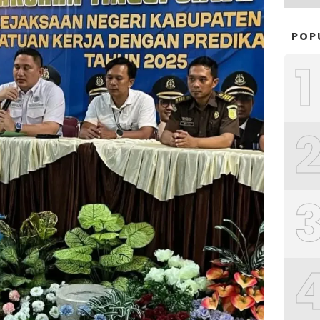
POP
1