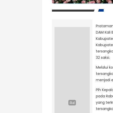
Pratamane
DAM Kali 
Kabupaten
Kabupate
tersangk
32 saksi.
Melalui k
tersangka
menjadi 
Plh Kepal
pada Rabu
yang ter
tersangka 