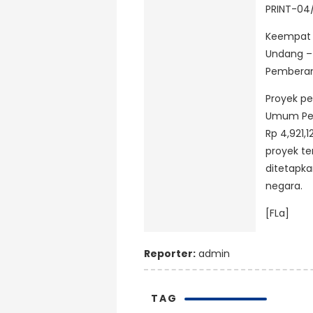
PRINT-04/
Keempat t
Undang –
Pemberant
Proyek p
Umum Pena
Rp 4,921,
proyek te
ditetapk
negara.
[FLa]
Reporter:
admin
TAG