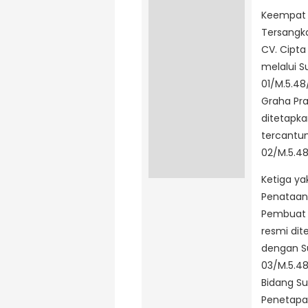
Keempat t
Tersangka
CV. Cipta
melalui S
01/M.5.48
Graha Pr
ditetapka
tercantu
02/M.5.48
Ketiga ya
Penataan
Pembuat 
resmi dit
dengan Su
03/M.5.48
Bidang Su
Penetapan