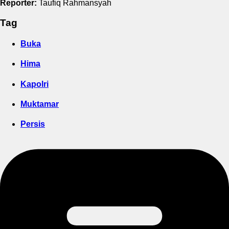
Reporter:
Taufiq Rahmansyah
Tag
Buka
Hima
Kapolri
Muktamar
Persis