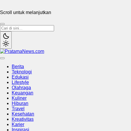
Scroll untuk melanjutkan
PratamaNews.com
Sumber Referensi Terpercaya
Berita
Teknologi
Edukasi
Lifestyle
Olahraga
Keuangan
Kuliner
Hiburan
Travel
Kesehatan
Kreativitas
Karier
Inspirasi