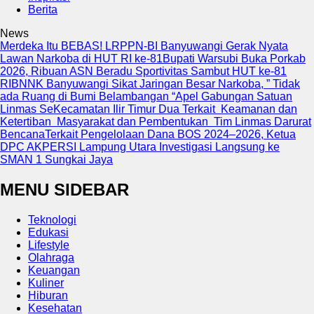
Berita
News
Merdeka Itu BEBAS! LRPPN-BI Banyuwangi Gerak Nyata
Lawan Narkoba di HUT RI ke-81
Bupati Warsubi Buka Porkab
2026, Ribuan ASN Beradu Sportivitas Sambut HUT ke-81
RI
BNNK Banyuwangi Sikat Jaringan Besar Narkoba, ” Tidak
ada Ruang di Bumi Belambangan “
Apel Gabungan Satuan
Linmas SeKecamatan Ilir Timur Dua Terkait Keamanan dan
Ketertiban Masyarakat dan Pembentukan Tim Linmas Darurat
Bencana
Terkait Pengelolaan Dana BOS 2024–2026, Ketua
DPC AKPERSI Lampung Utara Investigasi Langsung ke
SMAN 1 Sungkai Jaya
MENU SIDEBAR
Teknologi
Edukasi
Lifestyle
Olahraga
Keuangan
Kuliner
Hiburan
Kesehatan