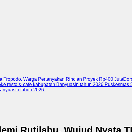
 Tropodo, Warga Pertanyakan Rincian Proyek Rp400 Juta
Dor
roke resto & cafe kabupaten Banyuasin tahun 2026
Puskesmas Si
 Banyuasin tahun 2026
demi Rutilahu, Wujud Nyata 