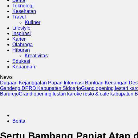
Berita
Teknologi
Kesehatan
Travel
Kuliner
Lifestyle
Inspirasi
Karier
Olahraga
Hiburan
Kreativitas
Edukasi
Keuangan
News
Dugaan Kejanggalan Papan Informasi Bantuan Keuangan Desa
Gandeng DPRD Kabupaten Sidoarjo
Grand opening lestari ka
Barurejo
Grand opening lestari karoke resto & cafe kabupaten
Berita
Sertu Bambang Panjat Atap 