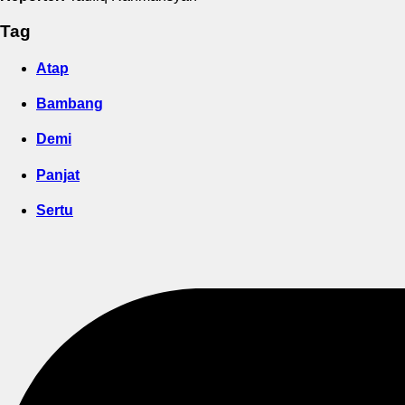
Tag
Atap
Bambang
Demi
Panjat
Sertu