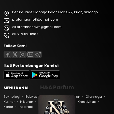
Perum Jade Sidorejo Indah Blok G22, Krian, Sidoarjo
pratamaarrie8@gmail.com
cs.pratamanews@gmail.com
0812-3183-8967
Follow Kami
Ikuti Perkembangan Kami di
H&A Parfum
MENU KANAL
Teknologi
Edukasi
Lifestyle
Keuangan
Olahraga
Kuliner
Hiburan
Travel
Kesehatan
Kreativitas
Karier
Inspirasi