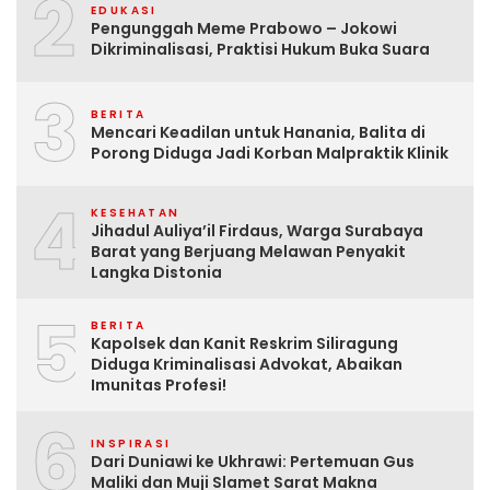
2
EDUKASI
Pengunggah Meme Prabowo – Jokowi
Dikriminalisasi, Praktisi Hukum Buka Suara
3
BERITA
Mencari Keadilan untuk Hanania, Balita di
Porong Diduga Jadi Korban Malpraktik Klinik
4
KESEHATAN
Jihadul Auliya’il Firdaus, Warga Surabaya
Barat yang Berjuang Melawan Penyakit
Langka Distonia
5
BERITA
Kapolsek dan Kanit Reskrim Siliragung
Diduga Kriminalisasi Advokat, Abaikan
Imunitas Profesi!
6
INSPIRASI
Dari Duniawi ke Ukhrawi: Pertemuan Gus
Maliki dan Muji Slamet Sarat Makna