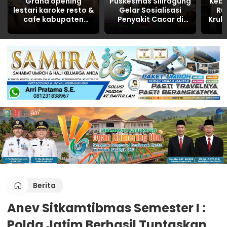
Grand opening
Puskesmas Siliragung
Keb
lestari karoke resto &
Gelar Sosialisasi
Ru
cafe kabupaten
Penyakit Cacar di
Kruk
Banyuasin tahun
SDN 5 Barurejo
R
2026
Dita
Berita
Anev Sitkamtibmas Semester I :
Polda Jatim Berhasil Tuntaskan