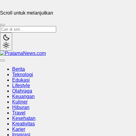
Scroll untuk melanjutkan
PratamaNews.com
Sumber Referensi Terpercaya
Berita
Teknologi
Edukasi
Lifestyle
Olahraga
Keuangan
Kuliner
Hiburan
Travel
Kesehatan
Kreativitas
Karier
Inspirasi