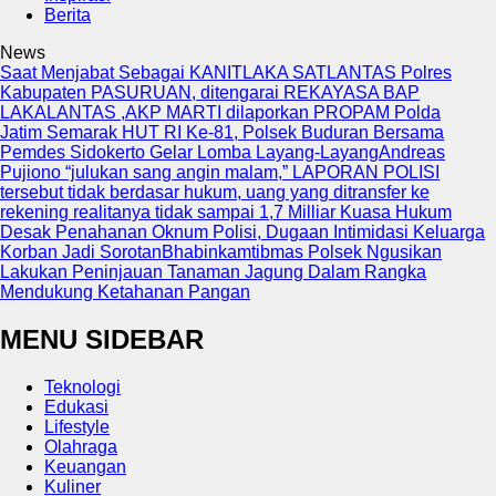
Berita
News
Saat Menjabat Sebagai KANITLAKA SATLANTAS Polres
Kabupaten PASURUAN, ditengarai REKAYASA BAP
LAKALANTAS ,AKP MARTI dilaporkan PROPAM Polda
Jatim
Semarak HUT RI Ke-81, Polsek Buduran Bersama
Pemdes Sidokerto Gelar Lomba Layang-Layang
Andreas
Pujiono “julukan sang angin malam,” LAPORAN POLISI
tersebut tidak berdasar hukum, uang yang ditransfer ke
rekening realitanya tidak sampai 1,7 Milliar
Kuasa Hukum
Desak Penahanan Oknum Polisi, Dugaan Intimidasi Keluarga
Korban Jadi Sorotan
Bhabinkamtibmas Polsek Ngusikan
Lakukan Peninjauan Tanaman Jagung Dalam Rangka
Mendukung Ketahanan Pangan
MENU SIDEBAR
Teknologi
Edukasi
Lifestyle
Olahraga
Keuangan
Kuliner