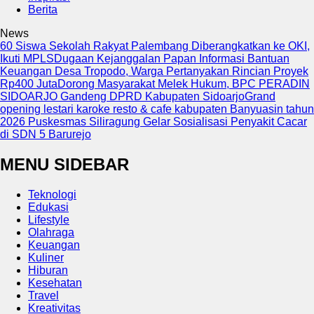
Berita
News
60 Siswa Sekolah Rakyat Palembang Diberangkatkan ke OKI,
Ikuti MPLS
Dugaan Kejanggalan Papan Informasi Bantuan
Keuangan Desa Tropodo, Warga Pertanyakan Rincian Proyek
Rp400 Juta
Dorong Masyarakat Melek Hukum, BPC PERADIN
SIDOARJO Gandeng DPRD Kabupaten Sidoarjo
Grand
opening lestari karoke resto & cafe kabupaten Banyuasin tahun
2026
Puskesmas Siliragung Gelar Sosialisasi Penyakit Cacar
di SDN 5 Barurejo
MENU SIDEBAR
Teknologi
Edukasi
Lifestyle
Olahraga
Keuangan
Kuliner
Hiburan
Kesehatan
Travel
Kreativitas