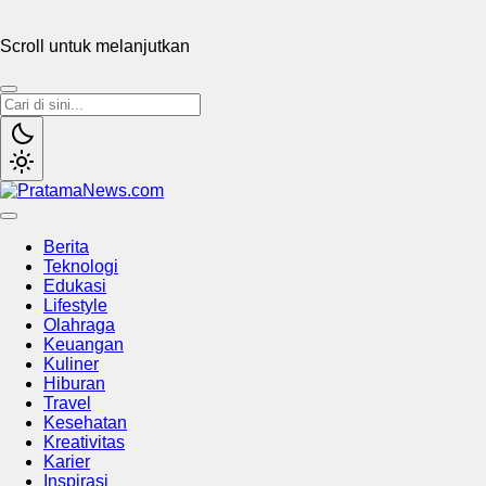
Scroll untuk melanjutkan
PratamaNews.com
Sumber Referensi Terpercaya
Berita
Teknologi
Edukasi
Lifestyle
Olahraga
Keuangan
Kuliner
Hiburan
Travel
Kesehatan
Kreativitas
Karier
Inspirasi