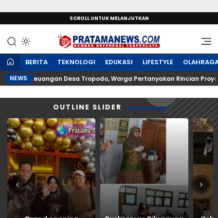
SCROLL UNTUK MELANJUTKAN
Sumber Referensi Terpercaya
PratamaNews.com
BERITA
TEKNOLOGI
EDUKASI
LIFESTYLE
OLAHRAG
NEWS
an Keuangan Desa Tropodo, Warga Pertanyakan Rincian Proyek Rp4
OUTLINE SLIDER