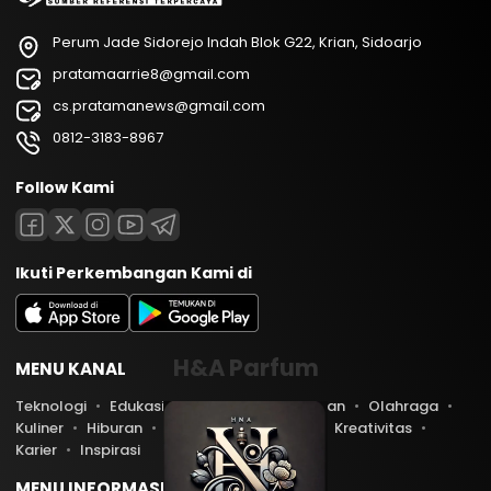
Perum Jade Sidorejo Indah Blok G22, Krian, Sidoarjo
pratamaarrie8@gmail.com
cs.pratamanews@gmail.com
0812-3183-8967
Follow Kami
Ikuti Perkembangan Kami di
H&A Parfum
MENU KANAL
Teknologi
Edukasi
Lifestyle
Keuangan
Olahraga
Kuliner
Hiburan
Travel
Kesehatan
Kreativitas
Karier
Inspirasi
MENU INFORMASI