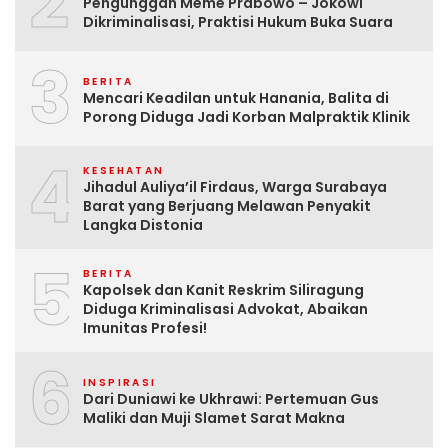
2
Pengunggah Meme Prabowo – Jokowi
Dikriminalisasi, Praktisi Hukum Buka Suara
3
BERITA
Mencari Keadilan untuk Hanania, Balita di
Porong Diduga Jadi Korban Malpraktik Klinik
4
KESEHATAN
Jihadul Auliya’il Firdaus, Warga Surabaya
Barat yang Berjuang Melawan Penyakit
Langka Distonia
5
BERITA
Kapolsek dan Kanit Reskrim Siliragung
Diduga Kriminalisasi Advokat, Abaikan
Imunitas Profesi!
6
INSPIRASI
Dari Duniawi ke Ukhrawi: Pertemuan Gus
Maliki dan Muji Slamet Sarat Makna