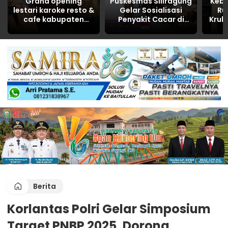
Grand opening
Puskesmas Siliragung
Keb
lestari karoke resto &
Gelar Sosialisasi
Ru
cafe kabupaten
Penyakit Cacar di
Kruk
Banyuasin tahun
SDN 5 Barurejo
R
2026
Dita
Berita
Korlantas Polri Gelar Simposium
Target PNBP 2025, Dorong