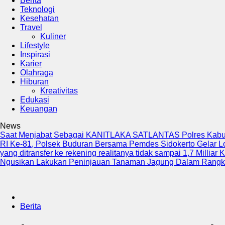
Berita
Teknologi
Kesehatan
Travel
Kuliner
Lifestyle
Inspirasi
Karier
Olahraga
Hiburan
Kreativitas
Edukasi
Keuangan
News
Saat Menjabat Sebagai KANITLAKA SATLANTAS Polres Kab
RI Ke-81, Polsek Buduran Bersama Pemdes Sidokerto Gelar 
yang ditransfer ke rekening realitanya tidak sampai 1,7 Milliar
K
Ngusikan Lakukan Peninjauan Tanaman Jagung Dalam Rang
Berita