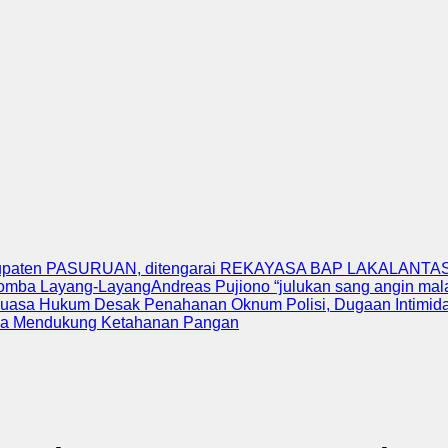
upaten PASURUAN, ditengarai REKAYASA BAP LAKALANTAS 
Lomba Layang-Layang
Andreas Pujiono “julukan sang angin ma
uasa Hukum Desak Penahanan Oknum Polisi, Dugaan Intimidas
ka Mendukung Ketahanan Pangan