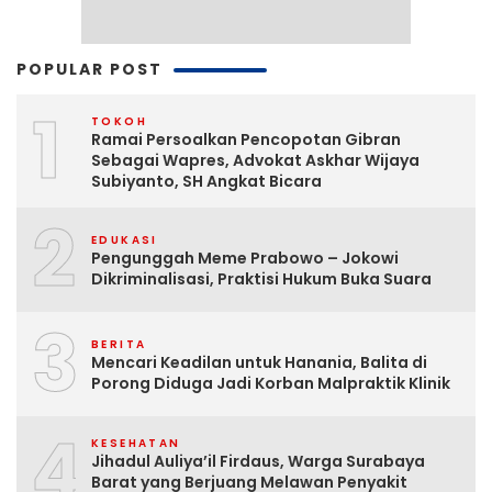
POPULAR POST
1
TOKOH
Ramai Persoalkan Pencopotan Gibran
Sebagai Wapres, Advokat Askhar Wijaya
Subiyanto, SH Angkat Bicara
2
EDUKASI
Pengunggah Meme Prabowo – Jokowi
Dikriminalisasi, Praktisi Hukum Buka Suara
3
BERITA
Mencari Keadilan untuk Hanania, Balita di
Porong Diduga Jadi Korban Malpraktik Klinik
4
KESEHATAN
Jihadul Auliya’il Firdaus, Warga Surabaya
Barat yang Berjuang Melawan Penyakit