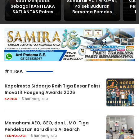
Saat Menjabat
Semarak HUT RI Ke-81,
Kua
Sebagai KANITLAKA
Polsek Buduran
Pen
SATLANTAS Polres
Bersama Pemdes
P
Kabupaten
Sidokerto Gelar
Inti
PASURUAN,
Lomba Layang-
Korb
ditengarai REKAYASA
Layang
BAP LAKALANTAS ,AKP
MARTI dilaporkan
PROPAM Polda Jatim
#TIGA
Kapolresta Sidoarjo Raih Tiga Besar Polisi
Inovatif Hoegeng Awards 2026
KARIER
5 hari yang lalu
Memahami AEO, GEO, dan LLMO: Tiga
Pendekatan Baru di Era AI Search
TEKNOLOGI
6 hari yang lalu