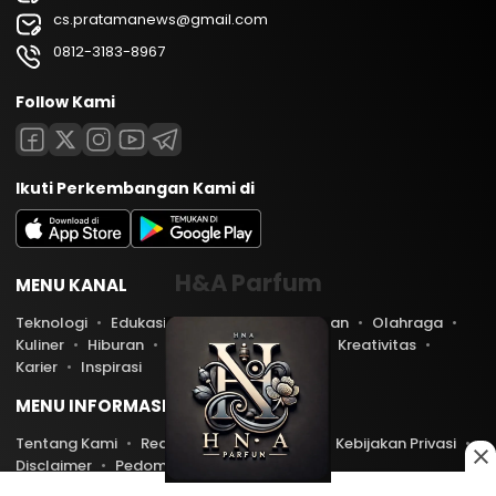
cs.pratamanews@gmail.com
0812-3183-8967
Follow Kami
Ikuti Perkembangan Kami di
H&A Parfum
MENU KANAL
Teknologi
Edukasi
Lifestyle
Keuangan
Olahraga
Kuliner
Hiburan
Travel
Kesehatan
Kreativitas
Karier
Inspirasi
MENU INFORMASI
Tentang Kami
Redaksi
Kontak Kami
Kebijakan Privasi
Disclaimer
Pedoman Media Siber