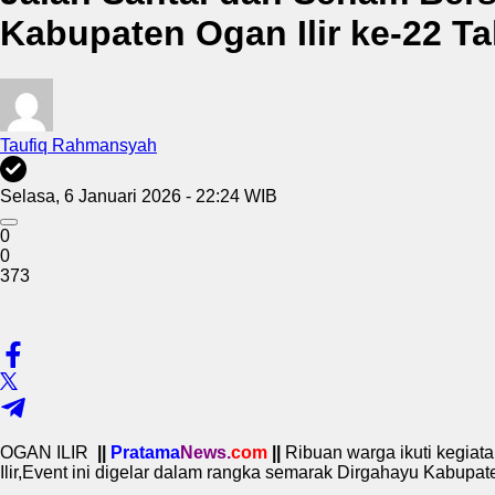
Kabupaten Ogan Ilir ke-22 T
Taufiq Rahmansyah
Selasa, 6 Januari 2026 - 22:24 WIB
0
0
373
OGAN ILIR
||
Pratama
News.
com
||
Ribuan warga ikuti kegiat
Ilir,Event ini digelar dalam rangka semarak Dirgahayu Kabupat