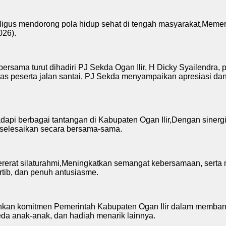
ligus mendorong pola hidup sehat di tengah masyarakat,Memeri
026).
rsama turut dihadiri PJ Sekda Ogan Ilir, H Dicky Syailendra, 
 peserta jalan santai, PJ Sekda menyampaikan apresiasi dan t
dapi berbagai tantangan di Kabupaten Ogan Ilir,Dengan siner
n selesaikan secara bersama-sama.
pererat silaturahmi,Meningkatkan semangat kebersamaan, serta
tib, dan penuh antusiasme.
inkan komitmen Pemerintah Kabupaten Ogan Ilir dalam memban
eda anak-anak, dan hadiah menarik lainnya.