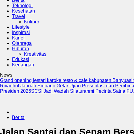
Berita
Teknologi
Kesehatan
Travel
Kuliner
Lifestyle
Inspirasi
Karier
Olahraga
Hiburan
Kreativitas
Edukasi
Keuangan
News
Grand opening lestari karoke resto & cafe kabupaten Banyuas
Riyadhul Jannah Sidoarjo Gelar Ujian Presentasi dan Pembina
Presiden 2026
SCSI Jadi Wadah Silaturahmi Pecinta Satria FU, 
Berita
Jalan Santai dan Senam Ber