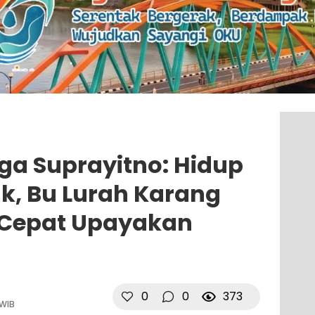
rga Suprayitno: Hidup
ak, Bu Lurah Karang
 Cepat Upayakan
0
0
373
 WIB