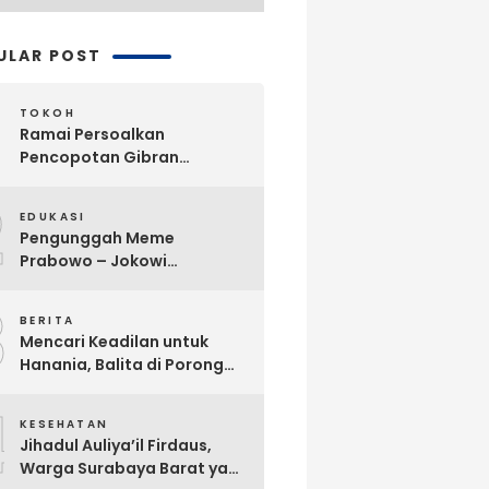
ULAR POST
TOKOH
Ramai Persoalkan
Pencopotan Gibran
Sebagai Wapres, Advokat
2
Askhar Wijaya Subiyanto, SH
EDUKASI
Angkat Bicara
Pengunggah Meme
Prabowo – Jokowi
Dikriminalisasi, Praktisi
3
Hukum Buka Suara
BERITA
Mencari Keadilan untuk
Hanania, Balita di Porong
Diduga Jadi Korban
4
Malpraktik Klinik
KESEHATAN
Jihadul Auliya’il Firdaus,
Warga Surabaya Barat yang