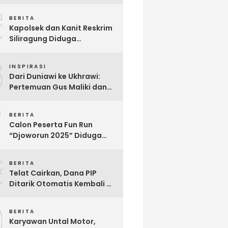
Berjuang Melawan Penyakit
5
Langka Distonia
BERITA
Kapolsek dan Kanit Reskrim
Siliragung Diduga
Kriminalisasi Advokat,
6
Abaikan Imunitas Profesi!
INSPIRASI
Dari Duniawi ke Ukhrawi:
Pertemuan Gus Maliki dan
Muji Slamet Sarat Makna
7
BERITA
Calon Peserta Fun Run
“Djoworun 2025” Diduga
Tertipu, Uang Pendaftaran
8
Raib, Panitia Menghilang
BERITA
Telat Cairkan, Dana PIP
Ditarik Otomatis Kembali Ke
Negara: Ini Penjelasan BRI
9
So’E
BERITA
Karyawan Untal Motor,