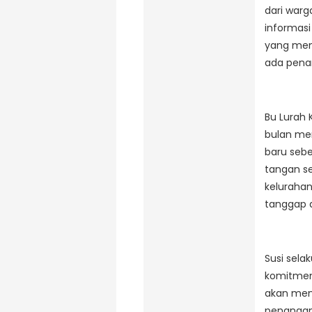
dari warg
informasi
yang meng
ada pena
Bu Lurah 
bulan mem
baru sebe
tangan se
kelurahan
tanggap d
Susi sela
komitmen
akan men
penangana