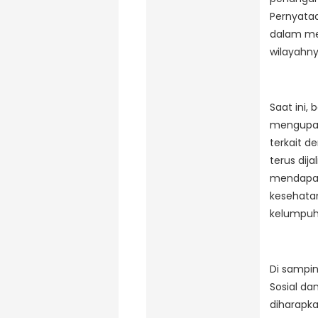
Pernyataa
dalam me
wilayahny
Saat ini,
mengupaya
terkait d
terus dij
mendapat
kesehatan
kelumpuha
Di sampin
Sosial d
diharapk