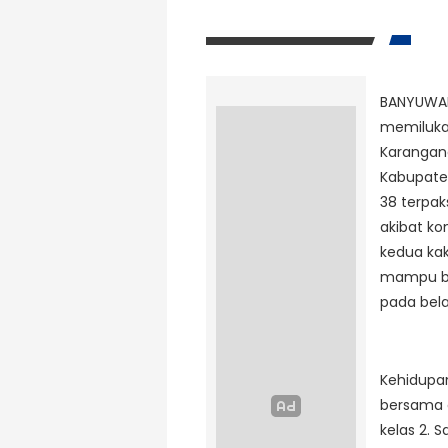
BANYUW
memilukan
Karangan
Kabupate
38 terpak
akibat ko
kedua kak
mampu be
pada bela
Kehidupan
bersama 
kelas 2. 