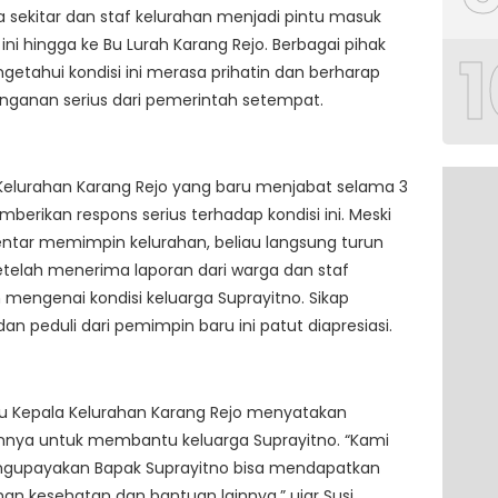
a sekitar dan staf kelurahan menjadi pintu masuk
 ini hingga ke Bu Lurah Karang Rejo. Berbagai pihak
1
etahui kondisi ini merasa prihatin dan berharap
nganan serius dari pemerintah setempat.
Kelurahan Karang Rejo yang baru menjabat selama 3
berikan respons serius terhadap kondisi ini. Meski
ntar memimpin kelurahan, beliau langsung turun
telah menerima laporan dari warga dan staf
 mengenai kondisi keluarga Suprayitno. Sikap
an peduli dari pemimpin baru ini patut diapresiasi.
ku Kepala Kelurahan Karang Rejo menyatakan
nya untuk membantu keluarga Suprayitno. “Kami
gupayakan Bapak Suprayitno bisa mendapatkan
n kesehatan dan bantuan lainnya,” ujar Susi.