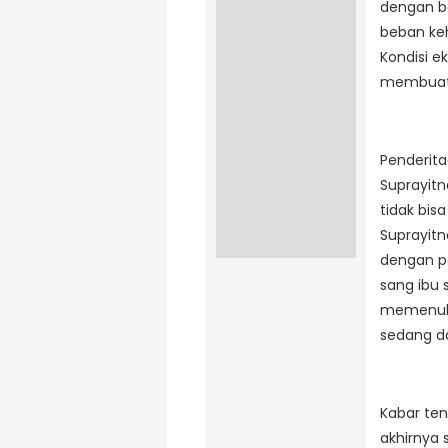
dengan be
beban ke
Kondisi 
membuat m
Penderitaa
Suprayit
tidak bis
Suprayitn
dengan pe
sang ibu 
memenuhi
sedang da
Kabar ten
akhirnya 