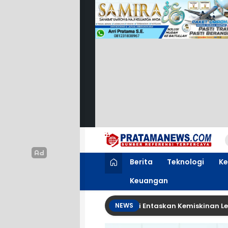
PratamaNews.com
Sumber Referensi Terpercaya
Berita
Teknologi
Ke
Keuangan
U Ajak Seluruh OPD Bersinergi Entaskan Kemiskinan Lewat Pr
NEWS