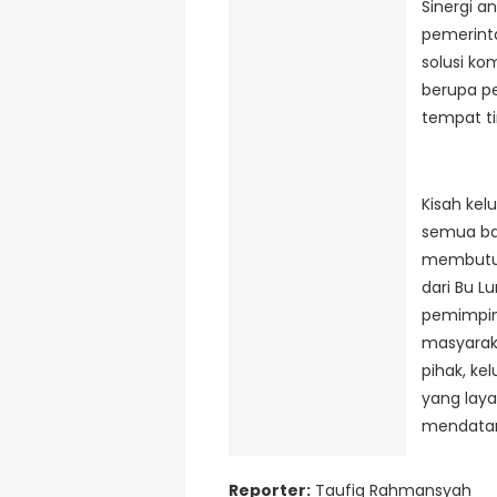
Sinergi a
pemerint
solusi ko
berupa p
tempat ti
Kisah kel
semua ba
membutuh
dari Bu L
pemimpin
masyarak
pihak, ke
yang laya
mendatan
Reporter:
Taufiq Rahmansyah