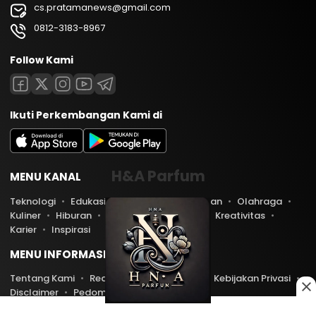
cs.pratamanews@gmail.com
0812-3183-8967
Follow Kami
Ikuti Perkembangan Kami di
H&A Parfum
MENU KANAL
Teknologi
Edukasi
Lifestyle
Keuangan
Olahraga
Kuliner
Hiburan
Travel
Kesehatan
Kreativitas
Karier
Inspirasi
MENU INFORMASI
Tentang Kami
Redaksi
Kontak Kami
Kebijakan Privasi
Disclaimer
Pedoman Media Siber
Copyright © 2026 PratamaNews.com. All rights reserved.