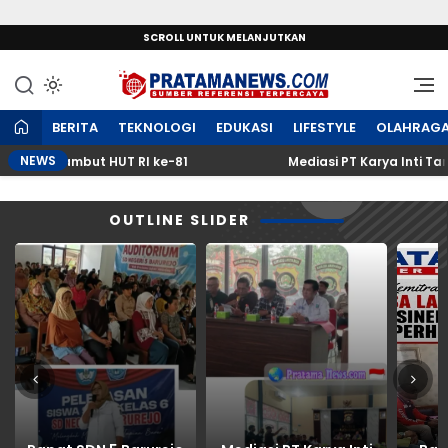
SCROLL UNTUK MELANJUTKAN
Sumber Referensi Terpercaya
PratamaNews.com
BERITA
TEKNOLOGI
EDUKASI
LIFESTYLE
OLAHRAG
NEWS
al Sambut HUT RI ke-81
Mediasi PT Karya Inti Tani da
OUTLINE SLIDER