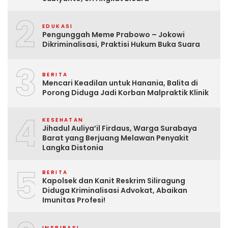
2
EDUKASI
Pengunggah Meme Prabowo – Jokowi
Dikriminalisasi, Praktisi Hukum Buka Suara
3
BERITA
Mencari Keadilan untuk Hanania, Balita di
Porong Diduga Jadi Korban Malpraktik Klinik
4
KESEHATAN
Jihadul Auliya’il Firdaus, Warga Surabaya
Barat yang Berjuang Melawan Penyakit
Langka Distonia
5
BERITA
Kapolsek dan Kanit Reskrim Siliragung
Diduga Kriminalisasi Advokat, Abaikan
Imunitas Profesi!
INSPIRASI