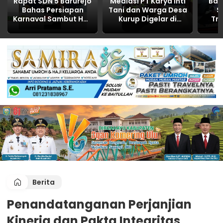
Rapat SDN 5 Barurejo
Mediasi PT Karya Inti
Ban
Bahas Persiapan
Tani dan Warga Desa
S
Karnaval Sambut HUT
Kurup Digelar di
Tr
RI ke-81
Polres OKU, Bahas
Utara
Limbah, CSR, dan
d
Kemitraan hasilnya
P
NOL
Berita
Penandatanganan Perjanjian
Kinerja dan Pakta Integritas