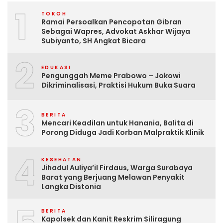
1
TOKOH
Ramai Persoalkan Pencopotan Gibran
Sebagai Wapres, Advokat Askhar Wijaya
Subiyanto, SH Angkat Bicara
2
EDUKASI
Pengunggah Meme Prabowo – Jokowi
Dikriminalisasi, Praktisi Hukum Buka Suara
3
BERITA
Mencari Keadilan untuk Hanania, Balita di
Porong Diduga Jadi Korban Malpraktik Klinik
4
KESEHATAN
Jihadul Auliya’il Firdaus, Warga Surabaya
Barat yang Berjuang Melawan Penyakit
Langka Distonia
BERITA
Kapolsek dan Kanit Reskrim Siliragung