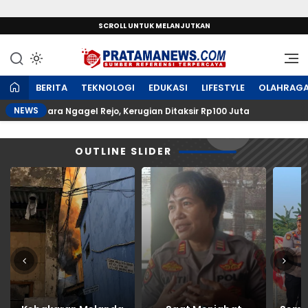
SCROLL UNTUK MELANJUTKAN
Sumber Referensi Terpercaya
PratamaNews.com
BERITA
TEKNOLOGI
EDUKASI
LIFESTYLE
OLAHRAG
NEWS
h Utara Ngagel Rejo, Kerugian Ditaksir Rp100 Juta
P
OUTLINE SLIDER