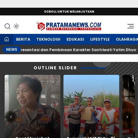
SCROLL UNTUK MELANJUTKAN
Sumber Referensi Terpercaya
PratamaNews.com
BERITA
TEKNOLOGI
EDUKASI
LIFESTYLE
OLAHRAG
NEWS
Ujian Presentasi dan Pembinaan Karakter Santriwati Yatim Dhuafa
OUTLINE SLIDER