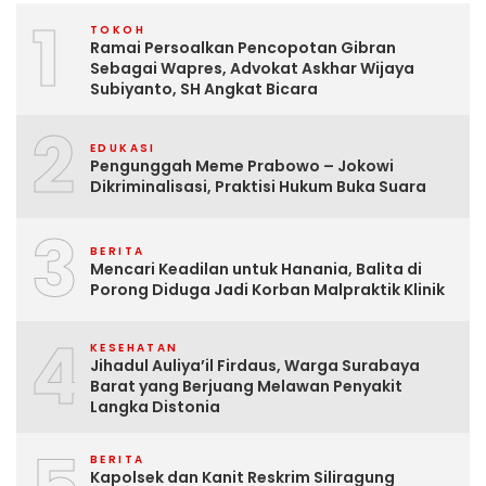
1
TOKOH
Ramai Persoalkan Pencopotan Gibran
Sebagai Wapres, Advokat Askhar Wijaya
Subiyanto, SH Angkat Bicara
2
EDUKASI
Pengunggah Meme Prabowo – Jokowi
Dikriminalisasi, Praktisi Hukum Buka Suara
3
BERITA
Mencari Keadilan untuk Hanania, Balita di
Porong Diduga Jadi Korban Malpraktik Klinik
4
KESEHATAN
Jihadul Auliya’il Firdaus, Warga Surabaya
Barat yang Berjuang Melawan Penyakit
Langka Distonia
BERITA
Kapolsek dan Kanit Reskrim Siliragung