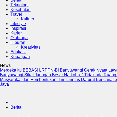
Berita
Teknologi
Kesehatan
Travel
Kuliner
Lifestyle
Inspirasi
Karier
Olahraga
Hiburan
Kreativitas
Edukasi
Keuangan
News
Merdeka Itu BEBAS! LRPPN-BI Banyuwangi Gerak Nyata Lawa
Banyuwangi Sikat Jaringan Besar Narkoba, ” Tidak ada Ruang
Masyarakat dan Pembentukan Tim Linmas Darurat Bencana
Te
Jaya
Berita