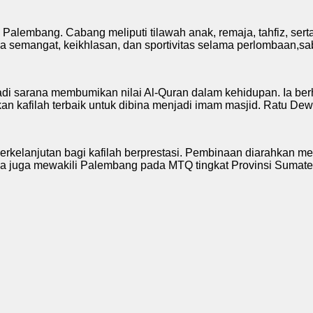
embang. Cabang meliputi tilawah anak, remaja, tahfiz, serta ta
a semangat, keikhlasan, dan sportivitas selama perlombaan,sab
arana membumikan nilai Al-Quran dalam kehidupan. Ia berhara
afilah terbaik untuk dibina menjadi imam masjid. Ratu Dewa 
erkelanjutan bagi kafilah berprestasi. Pembinaan diarahkan 
a juga mewakili Palembang pada MTQ tingkat Provinsi Sumate