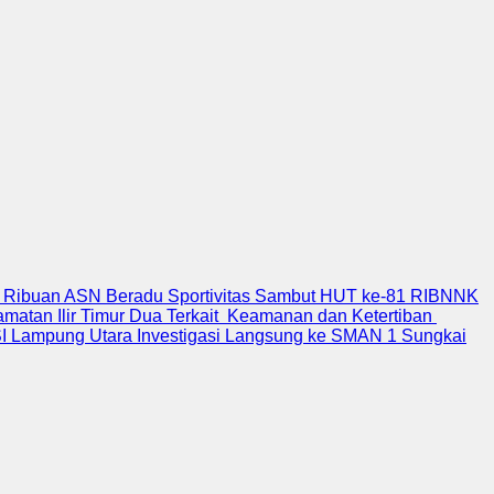
 Ribuan ASN Beradu Sportivitas Sambut HUT ke-81 RI
BNNK
atan Ilir Timur Dua Terkait Keamanan dan Ketertiban
 Lampung Utara Investigasi Langsung ke SMAN 1 Sungkai