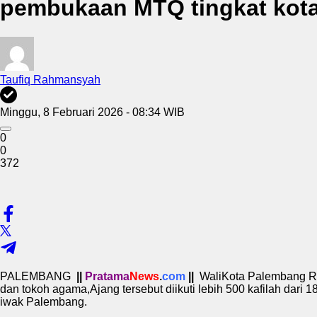
pembukaan MTQ tingkat kot
Taufiq Rahmansyah
Minggu, 8 Februari 2026 - 08:34 WIB
0
0
372
PALEMBANG
||
Pratama
News
.
com
||
WaliKota Palembang Ra
dan tokoh agama,Ajang tersebut diikuti lebih 500 kafilah da
iwak Palembang.