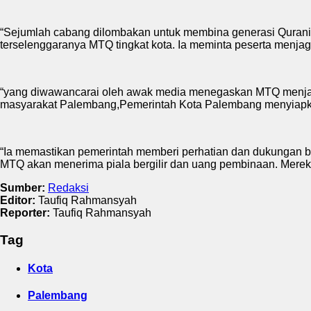
“Sejumlah cabang dilombakan untuk membina generasi Qurani Pal
terselenggaranya MTQ tingkat kota. Ia meminta peserta menjag
“yang diwawancarai oleh awak media menegaskan MTQ menjadi s
masyarakat Palembang,Pemerintah Kota Palembang menyiapkan k
“Ia memastikan pemerintah memberi perhatian dan dukungan b
MTQ akan menerima piala bergilir dan uang pembinaan. Merek
Sumber:
Redaksi
Editor:
Taufiq Rahmansyah
Reporter:
Taufiq Rahmansyah
Tag
Kota
Palembang