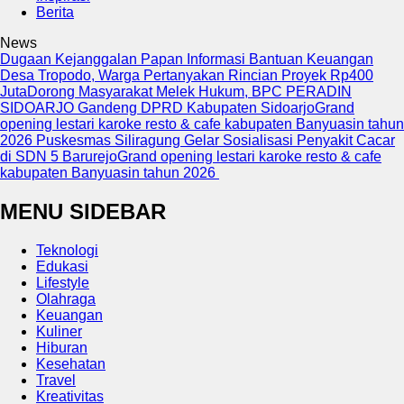
Berita
News
Dugaan Kejanggalan Papan Informasi Bantuan Keuangan
Desa Tropodo, Warga Pertanyakan Rincian Proyek Rp400
Juta
Dorong Masyarakat Melek Hukum, BPC PERADIN
SIDOARJO Gandeng DPRD Kabupaten Sidoarjo
Grand
opening lestari karoke resto & cafe kabupaten Banyuasin tahun
2026
Puskesmas Siliragung Gelar Sosialisasi Penyakit Cacar
di SDN 5 Barurejo
Grand opening lestari karoke resto & cafe
kabupaten Banyuasin tahun 2026
MENU SIDEBAR
Teknologi
Edukasi
Lifestyle
Olahraga
Keuangan
Kuliner
Hiburan
Kesehatan
Travel
Kreativitas