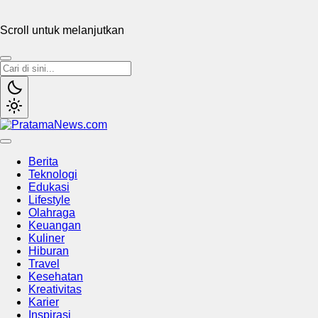
Scroll untuk melanjutkan
PratamaNews.com
Sumber Referensi Terpercaya
Berita
Teknologi
Edukasi
Lifestyle
Olahraga
Keuangan
Kuliner
Hiburan
Travel
Kesehatan
Kreativitas
Karier
Inspirasi