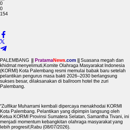
0
0
154
PALEMBANG
|
|
Pratama
News
.
com
|
|
Suasana megah dan
khidmat menyelimuti,Komite Olahraga Masyarakat Indonesia
(KORMI) Kota Palembang resmi memulai babak baru setelah
pelantikan pengurus masa bakti 2026–2030 berlangsung
sukses besar, dilaksanakan di ballroom hotel the zuri
Palembang.
“Zulfikar Muharrami kembali dipercaya menakhodai KORMI
Kota Palembang. Pelantikan yang dipimpin langsung oleh
Ketua KORMI Provinsi Sumatera Selatan, Samantha Tivani, ini
menjadi momentum kebangkitan olahraga masyarakat yang
lebih progresif,Rabu (08/07/2026).