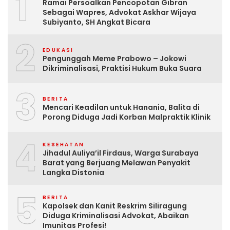
1
Ramai Persoalkan Pencopotan Gibran
Sebagai Wapres, Advokat Askhar Wijaya
Subiyanto, SH Angkat Bicara
2
EDUKASI
Pengunggah Meme Prabowo – Jokowi
Dikriminalisasi, Praktisi Hukum Buka Suara
3
BERITA
Mencari Keadilan untuk Hanania, Balita di
Porong Diduga Jadi Korban Malpraktik Klinik
4
KESEHATAN
Jihadul Auliya’il Firdaus, Warga Surabaya
Barat yang Berjuang Melawan Penyakit
Langka Distonia
5
BERITA
Kapolsek dan Kanit Reskrim Siliragung
Diduga Kriminalisasi Advokat, Abaikan
Imunitas Profesi!