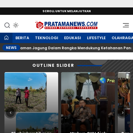
SCROLL UNTUK MELANJUTKAN
Sumber Referensi Terpercaya
PratamaNews.com
BERITA
TEKNOLOGI
EDUKASI
LIFESTYLE
OLAHRAG
NEWS
uan Tanaman Jagung Dalam Rangka Mendukung Ketahanan Pangan
OUTLINE SLIDER