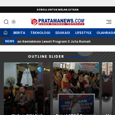
SCROLL UNTUK MELANJUTKAN
Sumber Referensi Terpercaya
PratamaNews.com
BERITA
TEKNOLOGI
EDUKASI
LIFESTYLE
OLAHRAG
NEWS
Entaskan Kemiskinan Lewat Program 3 Juta Rumah
Rapa
OUTLINE SLIDER