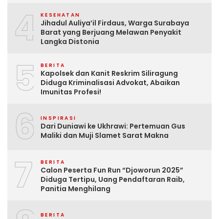
4
KESEHATAN
Jihadul Auliya’il Firdaus, Warga Surabaya
Barat yang Berjuang Melawan Penyakit
Langka Distonia
5
BERITA
Kapolsek dan Kanit Reskrim Siliragung
Diduga Kriminalisasi Advokat, Abaikan
Imunitas Profesi!
6
INSPIRASI
Dari Duniawi ke Ukhrawi: Pertemuan Gus
Maliki dan Muji Slamet Sarat Makna
7
BERITA
Calon Peserta Fun Run “Djoworun 2025”
Diduga Tertipu, Uang Pendaftaran Raib,
Panitia Menghilang
BERITA