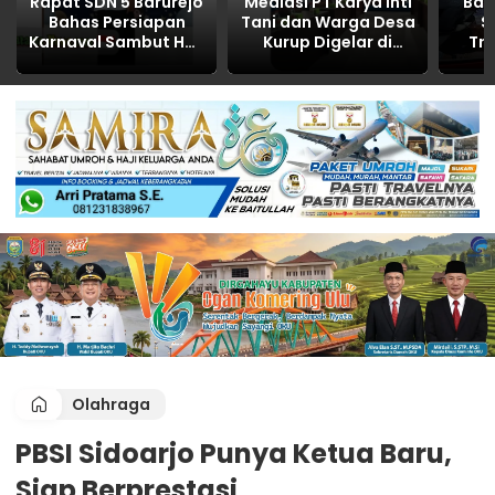
Rapat SDN 5 Barurejo
Mediasi PT Karya Inti
Ban
Bahas Persiapan
Tani dan Warga Desa
S
Karnaval Sambut HUT
Kurup Digelar di
Tr
RI ke-81
Polres OKU, Bahas
Utara
Limbah, CSR, dan
d
Kemitraan hasilnya
P
NOL
Olahraga
PBSI Sidoarjo Punya Ketua Baru,
Siap Berprestasi