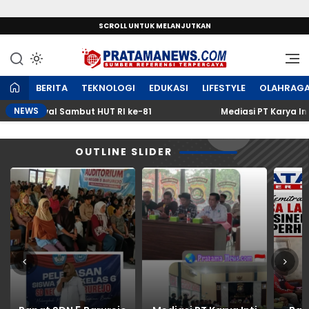
SCROLL UNTUK MELANJUTKAN
Sumber Referensi Terpercaya
PratamaNews.com
BERITA
TEKNOLOGI
EDUKASI
LIFESTYLE
OLAHRAG
NEWS
arnaval Sambut HUT RI ke-81
Mediasi PT Karya Inti Tan
OUTLINE SLIDER