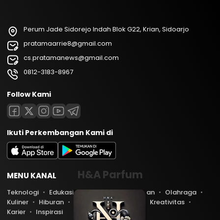
Perum Jade Sidorejo Indah Blok G22, Krian, Sidoarjo
pratamaarrie8@gmail.com
cs.pratamanews@gmail.com
0812-3183-8967
Follow Kami
Ikuti Perkembangan Kami di
H&A Parfum
MENU KANAL
Teknologi
Edukasi
Lifestyle
Keuangan
Olahraga
Kuliner
Hiburan
Travel
Kesehatan
Kreativitas
Karier
Inspirasi