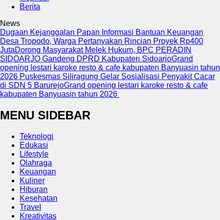
Berita
News
Dugaan Kejanggalan Papan Informasi Bantuan Keuangan
Desa Tropodo, Warga Pertanyakan Rincian Proyek Rp400
Juta
Dorong Masyarakat Melek Hukum, BPC PERADIN
SIDOARJO Gandeng DPRD Kabupaten Sidoarjo
Grand
opening lestari karoke resto & cafe kabupaten Banyuasin tahun
2026
Puskesmas Siliragung Gelar Sosialisasi Penyakit Cacar
di SDN 5 Barurejo
Grand opening lestari karoke resto & cafe
kabupaten Banyuasin tahun 2026
MENU SIDEBAR
Teknologi
Edukasi
Lifestyle
Olahraga
Keuangan
Kuliner
Hiburan
Kesehatan
Travel
Kreativitas