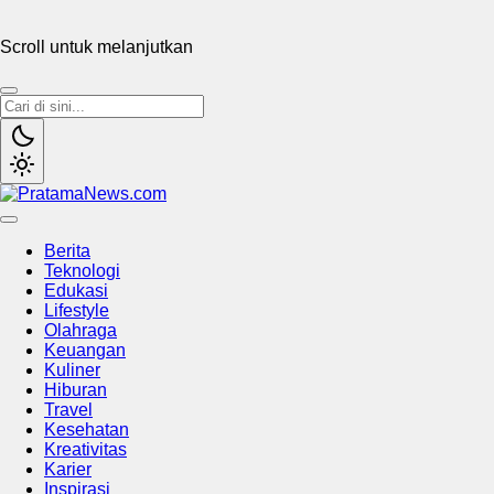
Scroll untuk melanjutkan
PratamaNews.com
Sumber Referensi Terpercaya
Berita
Teknologi
Edukasi
Lifestyle
Olahraga
Keuangan
Kuliner
Hiburan
Travel
Kesehatan
Kreativitas
Karier
Inspirasi