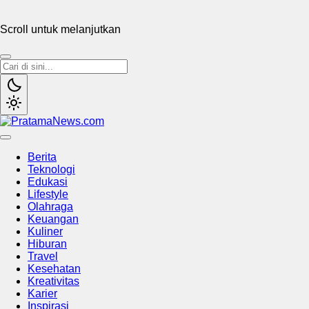
Scroll untuk melanjutkan
PratamaNews.com
Sumber Referensi Terpercaya
Berita
Teknologi
Edukasi
Lifestyle
Olahraga
Keuangan
Kuliner
Hiburan
Travel
Kesehatan
Kreativitas
Karier
Inspirasi