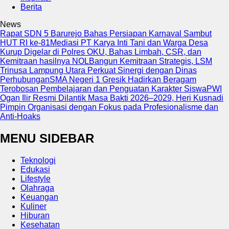
Berita
News
Rapat SDN 5 Barurejo Bahas Persiapan Karnaval Sambut
HUT RI ke-81
Mediasi PT Karya Inti Tani dan Warga Desa
Kurup Digelar di Polres OKU, Bahas Limbah, CSR, dan
Kemitraan hasilnya NOL
Bangun Kemitraan Strategis, LSM
Trinusa Lampung Utara Perkuat Sinergi dengan Dinas
Perhubungan
SMA Negeri 1 Gresik Hadirkan Beragam
Terobosan Pembelajaran dan Penguatan Karakter Siswa
PWI
Ogan Ilir Resmi Dilantik Masa Bakti 2026–2029, Heri Kusnadi
Pimpin Organisasi dengan Fokus pada Profesionalisme dan
Anti-Hoaks
MENU SIDEBAR
Teknologi
Edukasi
Lifestyle
Olahraga
Keuangan
Kuliner
Hiburan
Kesehatan