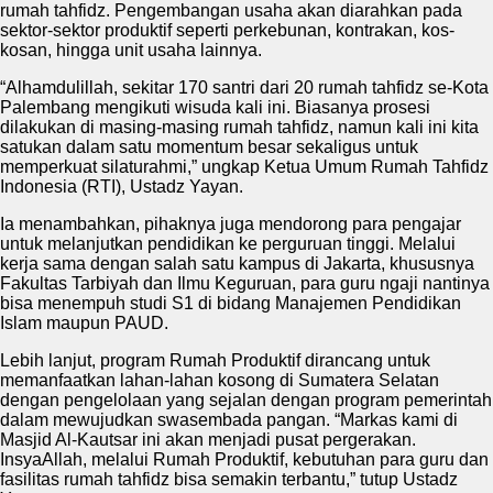
rumah tahfidz. Pengembangan usaha akan diarahkan pada
sektor-sektor produktif seperti perkebunan, kontrakan, kos-
kosan, hingga unit usaha lainnya.
“Alhamdulillah, sekitar 170 santri dari 20 rumah tahfidz se-Kota
Palembang mengikuti wisuda kali ini. Biasanya prosesi
dilakukan di masing-masing rumah tahfidz, namun kali ini kita
satukan dalam satu momentum besar sekaligus untuk
memperkuat silaturahmi,” ungkap Ketua Umum Rumah Tahfidz
Indonesia (RTI), Ustadz Yayan.
Ia menambahkan, pihaknya juga mendorong para pengajar
untuk melanjutkan pendidikan ke perguruan tinggi. Melalui
kerja sama dengan salah satu kampus di Jakarta, khususnya
Fakultas Tarbiyah dan Ilmu Keguruan, para guru ngaji nantinya
bisa menempuh studi S1 di bidang Manajemen Pendidikan
Islam maupun PAUD.
Lebih lanjut, program Rumah Produktif dirancang untuk
memanfaatkan lahan-lahan kosong di Sumatera Selatan
dengan pengelolaan yang sejalan dengan program pemerintah
dalam mewujudkan swasembada pangan. “Markas kami di
Masjid Al-Kautsar ini akan menjadi pusat pergerakan.
InsyaAllah, melalui Rumah Produktif, kebutuhan para guru dan
fasilitas rumah tahfidz bisa semakin terbantu,” tutup Ustadz