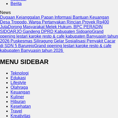
Berita
News
Dugaan Kejanggalan Papan Informasi Bantuan Keuangan
Desa Tropodo, Warga Pertanyakan Rincian Proyek Rp400
Juta
Dorong Masyarakat Melek Hukum, BPC PERADIN
SIDOARJO Gandeng DPRD Kabupaten Sidoarjo
Grand
opening lestari karoke resto & cafe kabupaten Banyuasin tahun
2026
Puskesmas Siliragung Gelar Sosialisasi Penyakit Cacar
di SDN 5 Barurejo
Grand opening lestari karoke resto & cafe
kabupaten Banyuasin tahun 2026
MENU SIDEBAR
Teknologi
Edukasi
Lifestyle
Olahraga
Keuangan
Kuliner
Hiburan
Kesehatan
Travel
Kreativitas