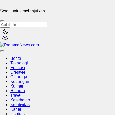
Scroll untuk melanjutkan
PratamaNews.com
Sumber Referensi Terpercaya
Berita
Teknologi
Edukasi
Lifestyle
Olahraga
Keuangan
Kuliner
Hiburan
Travel
Kesehatan
Kreativitas
Karier
Inspirasi