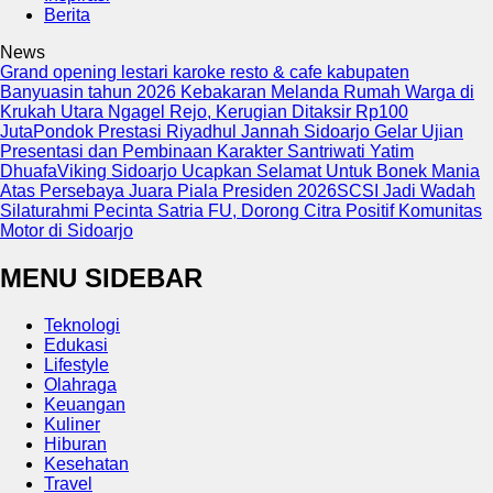
Berita
News
Grand opening lestari karoke resto & cafe kabupaten
Banyuasin tahun 2026
Kebakaran Melanda Rumah Warga di
Krukah Utara Ngagel Rejo, Kerugian Ditaksir Rp100
Juta
Pondok Prestasi Riyadhul Jannah Sidoarjo Gelar Ujian
Presentasi dan Pembinaan Karakter Santriwati Yatim
Dhuafa
Viking Sidoarjo Ucapkan Selamat Untuk Bonek Mania
Atas Persebaya Juara Piala Presiden 2026
SCSI Jadi Wadah
Silaturahmi Pecinta Satria FU, Dorong Citra Positif Komunitas
Motor di Sidoarjo
MENU SIDEBAR
Teknologi
Edukasi
Lifestyle
Olahraga
Keuangan
Kuliner
Hiburan
Kesehatan
Travel