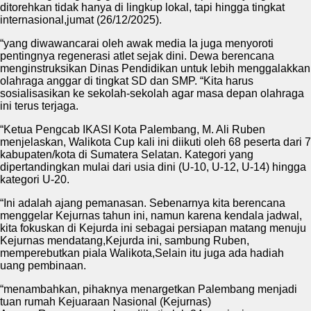
ditorehkan tidak hanya di lingkup lokal, tapi hingga tingkat
internasional,jumat (26/12/2025).
“yang diwawancarai oleh awak media Ia juga menyoroti
pentingnya regenerasi atlet sejak dini. Dewa berencana
menginstruksikan Dinas Pendidikan untuk lebih menggalakkan
olahraga anggar di tingkat SD dan SMP. “Kita harus
sosialisasikan ke sekolah-sekolah agar masa depan olahraga
ini terus terjaga.
“Ketua Pengcab IKASI Kota Palembang, M. Ali Ruben
menjelaskan, Walikota Cup kali ini diikuti oleh 68 peserta dari 7
kabupaten/kota di Sumatera Selatan. Kategori yang
dipertandingkan mulai dari usia dini (U-10, U-12, U-14) hingga
kategori U-20.
“Ini adalah ajang pemanasan. Sebenarnya kita berencana
menggelar Kejurnas tahun ini, namun karena kendala jadwal,
kita fokuskan di Kejurda ini sebagai persiapan matang menuju
Kejurnas mendatang,Kejurda ini, sambung Ruben,
memperebutkan piala Walikota,Selain itu juga ada hadiah
uang pembinaan.
“menambahkan, pihaknya menargetkan Palembang menjadi
tuan rumah Kejuaraan Nasional (Kejurnas)