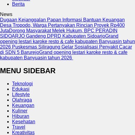
Berita
News
Dugaan Kejanggalan Papan Informasi Bantuan Keuangan
Desa Tropodo, Warga Pertanyakan Rincian Proyek Rp400
Juta
Dorong Masyarakat Melek Hukum, BPC PERADIN
SIDOARJO Gandeng DPRD Kabupaten Sidoarjo
Grand
opening lestari karoke resto & cafe kabupaten Banyuasin tahun
2026
Puskesmas Siliragung Gelar Sosialisasi Penyakit Cacar
di SDN 5 Barurejo
Grand opening lestari karoke resto & cafe
kabupaten Banyuasin tahun 2026
MENU SIDEBAR
Teknologi
Edukasi
Lifestyle
Olahraga
Keuangan
Kuliner
Hiburan
Kesehatan
Travel
Kreativitas