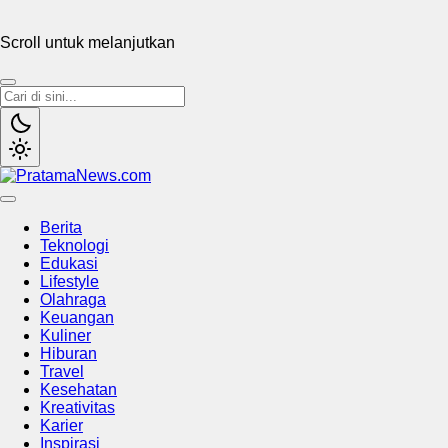
Scroll untuk melanjutkan
PratamaNews.com
Sumber Referensi Terpercaya
Berita
Teknologi
Edukasi
Lifestyle
Olahraga
Keuangan
Kuliner
Hiburan
Travel
Kesehatan
Kreativitas
Karier
Inspirasi