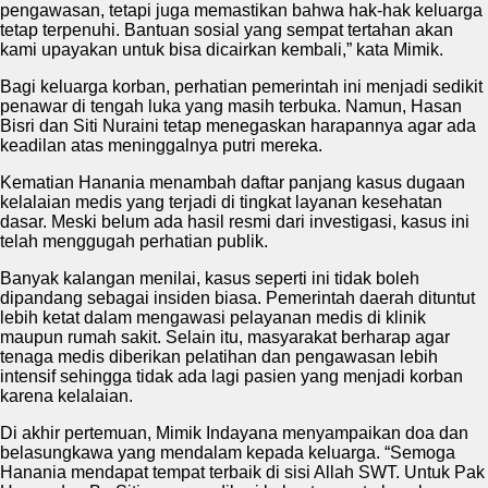
pengawasan, tetapi juga memastikan bahwa hak-hak keluarga
tetap terpenuhi. Bantuan sosial yang sempat tertahan akan
kami upayakan untuk bisa dicairkan kembali,” kata Mimik.
Bagi keluarga korban, perhatian pemerintah ini menjadi sedikit
penawar di tengah luka yang masih terbuka. Namun, Hasan
Bisri dan Siti Nuraini tetap menegaskan harapannya agar ada
keadilan atas meninggalnya putri mereka.
Kematian Hanania menambah daftar panjang kasus dugaan
kelalaian medis yang terjadi di tingkat layanan kesehatan
dasar. Meski belum ada hasil resmi dari investigasi, kasus ini
telah menggugah perhatian publik.
Banyak kalangan menilai, kasus seperti ini tidak boleh
dipandang sebagai insiden biasa. Pemerintah daerah dituntut
lebih ketat dalam mengawasi pelayanan medis di klinik
maupun rumah sakit. Selain itu, masyarakat berharap agar
tenaga medis diberikan pelatihan dan pengawasan lebih
intensif sehingga tidak ada lagi pasien yang menjadi korban
karena kelalaian.
Di akhir pertemuan, Mimik Indayana menyampaikan doa dan
belasungkawa yang mendalam kepada keluarga. “Semoga
Hanania mendapat tempat terbaik di sisi Allah SWT. Untuk Pak