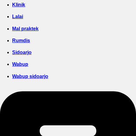
Klinik
Lalai
Mal praktek
Rumdis
Sidoarjo
Wabup
Wabup sidoarjo