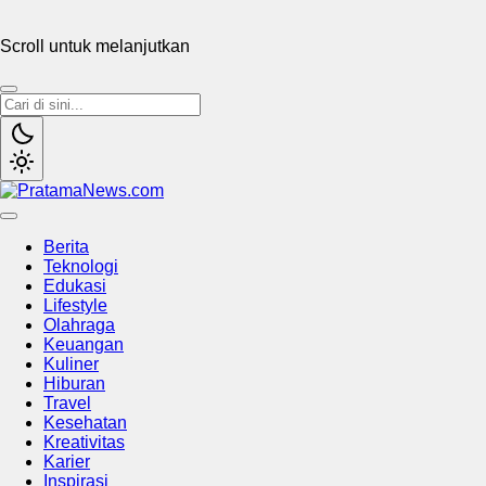
Scroll untuk melanjutkan
PratamaNews.com
Sumber Referensi Terpercaya
Berita
Teknologi
Edukasi
Lifestyle
Olahraga
Keuangan
Kuliner
Hiburan
Travel
Kesehatan
Kreativitas
Karier
Inspirasi