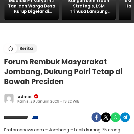
Mediasi PT Karya Inti
Bangun Kemitraan
SMA 
Tani dan Warga Desa
Strategis, LSM
Had
Kurup Digelar di
Trinusa Lampung
Polres OKU, Bahas
Utara Perkuat Sinergi
Pem
Limbah, CSR, dan
dengan Dinas
Peng
Kemitraan hasilnya
Perhubungan
NOL
Berita
Forum Rembuk Masyarakat
Jombang, Dukung Polri Tetap di
Bawah Presiden
admin
Kamis, 29 Januari 2026 - 19:22 WIB
Pratamanews.com – Jombang – Lebih kurang 75 orang