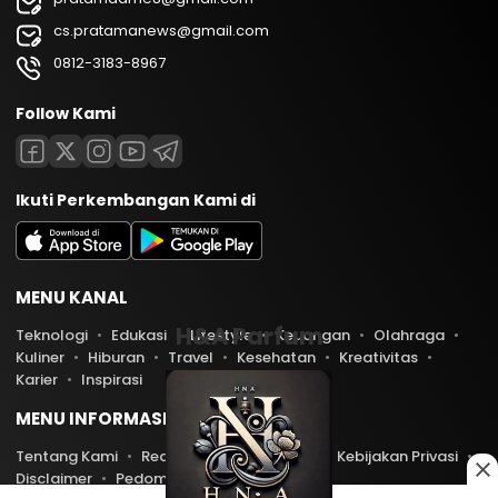
cs.pratamanews@gmail.com
0812-3183-8967
Follow Kami
Ikuti Perkembangan Kami di
MENU KANAL
H&A Parfum
Teknologi
Edukasi
Lifestyle
Keuangan
Olahraga
Kuliner
Hiburan
Travel
Kesehatan
Kreativitas
Karier
Inspirasi
MENU INFORMASI
Tentang Kami
Redaksi
Kontak Kami
Kebijakan Privasi
Disclaimer
Pedoman Media Siber