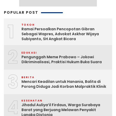
POPULAR POST
1
TOKOH
Ramai Persoalkan Pencopotan Gibran
Sebagai Wapres, Advokat Askhar Wijaya
Subiyanto, SH Angkat Bicara
2
EDUKASI
Pengunggah Meme Prabowo – Jokowi
Dikriminalisasi, Praktisi Hukum Buka Suara
3
BERITA
Mencari Keadilan untuk Hanania, Balita di
Porong Diduga Jadi Korban Malpraktik Klinik
4
KESEHATAN
Jihadul Auliya’il Firdaus, Warga Surabaya
Barat yang Berjuang Melawan Penyakit
Langka Distonia