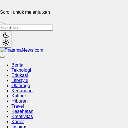
Scroll untuk melanjutkan
PratamaNews.com
Sumber Referensi Terpercaya
Berita
Teknologi
Edukasi
Lifestyle
Olahraga
Keuangan
Kuliner
Hiburan
Travel
Kesehatan
Kreativitas
Karier
Inspirasi