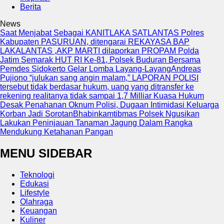
Berita
News
Saat Menjabat Sebagai KANITLAKA SATLANTAS Polres
Kabupaten PASURUAN, ditengarai REKAYASA BAP
LAKALANTAS ,AKP MARTI dilaporkan PROPAM Polda
Jatim
Semarak HUT RI Ke-81, Polsek Buduran Bersama
Pemdes Sidokerto Gelar Lomba Layang-Layang
Andreas
Pujiono “julukan sang angin malam,” LAPORAN POLISI
tersebut tidak berdasar hukum, uang yang ditransfer ke
rekening realitanya tidak sampai 1,7 Milliar
Kuasa Hukum
Desak Penahanan Oknum Polisi, Dugaan Intimidasi Keluarga
Korban Jadi Sorotan
Bhabinkamtibmas Polsek Ngusikan
Lakukan Peninjauan Tanaman Jagung Dalam Rangka
Mendukung Ketahanan Pangan
MENU SIDEBAR
Teknologi
Edukasi
Lifestyle
Olahraga
Keuangan
Kuliner