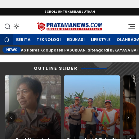
SCROLL UNTUK MELANJUTKAN
Sumber Referensi Terpercaya
PratamaNews.com
BERITA
TEKNOLOGI
EDUKASI
LIFESTYLE
OLAHRAG
NEWS
ATLANTAS Polres Kabupaten PASURUAN, ditengarai REKAYASA BAP LA
OUTLINE SLIDER