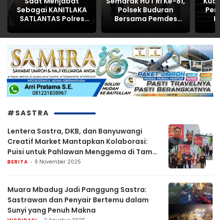
Saat Menjabat
Semarak HUT RI Ke-81,
Kua
Sebagai KANITLAKA
Polsek Buduran
Pen
SATLANTAS Polres
Bersama Pemdes
P
Kabupaten
Sidokerto Gelar
Inti
PASURUAN,
Lomba Layang-
Korb
ditengarai REKAYASA
Layang
BAP LAKALANTAS ,AKP
MARTI dilaporkan
PROPAM Polda Jatim
#SASTRA
Lentera Sastra, DKB, dan Banyuwangi
Creatif Market Mantapkan Kolaborasi:
Puisi untuk Pahlawan Menggema di Taman
Blambangan
BERITA
9 November 2025
Muara Mbadug Jadi Panggung Sastra:
Sastrawan dan Penyair Bertemu dalam
Sunyi yang Penuh Makna