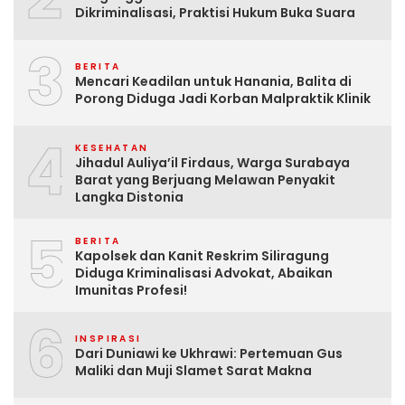
Dikriminalisasi, Praktisi Hukum Buka Suara
3
BERITA
Mencari Keadilan untuk Hanania, Balita di
Porong Diduga Jadi Korban Malpraktik Klinik
4
KESEHATAN
Jihadul Auliya’il Firdaus, Warga Surabaya
Barat yang Berjuang Melawan Penyakit
Langka Distonia
5
BERITA
Kapolsek dan Kanit Reskrim Siliragung
Diduga Kriminalisasi Advokat, Abaikan
Imunitas Profesi!
6
INSPIRASI
Dari Duniawi ke Ukhrawi: Pertemuan Gus
Maliki dan Muji Slamet Sarat Makna