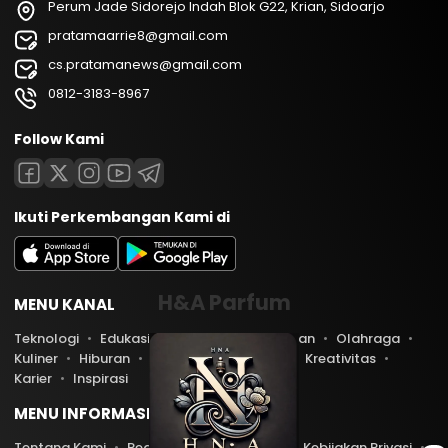
Perum Jade Sidorejo Indah Blok G22, Krian, Sidoarjo
pratamaarrie8@gmail.com
cs.pratamanews@gmail.com
0812-3183-8967
Follow Kami
Ikuti Perkembangan Kami di
H&A Parfum
MENU KANAL
Teknologi
Edukasi
Lifestyle
Keuangan
Olahraga
Kuliner
Hiburan
Travel
Kesehatan
Kreativitas
Karier
Inspirasi
MENU INFORMASI
Tentang Kami
Redaksi
Kontak Kami
Kebijakan Privasi