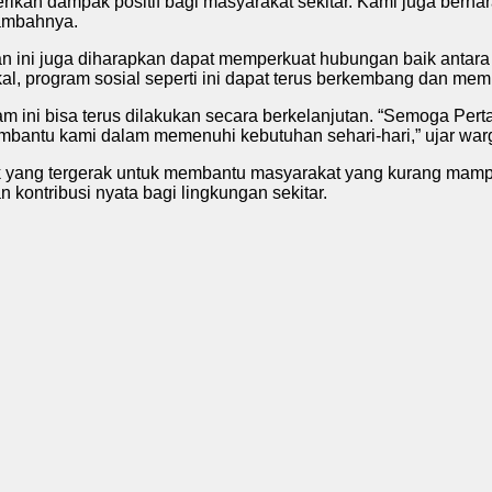
kan dampak positif bagi masyarakat sekitar. Kami juga berhara
tambahnya.
an ini juga diharapkan dapat memperkuat hubungan baik antar
al, program sosial seperti ini dapat terus berkembang dan mem
ini bisa terus dilakukan secara berkelanjutan. “Semoga Perta
mbantu kami dalam memenuhi kebutuhan sehari-hari,” ujar war
 yang tergerak untuk membantu masyarakat yang kurang mampu
kontribusi nyata bagi lingkungan sekitar.