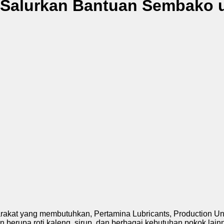
k Salurkan Bantuan Sembako 
kat yang membutuhkan, Pertamina Lubricants, Production Uni
erupa roti kaleng, sirup, dan berbagai kebutuhan pokok lainn