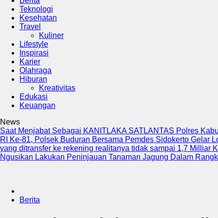
Berita
Teknologi
Kesehatan
Travel
Kuliner
Lifestyle
Inspirasi
Karier
Olahraga
Hiburan
Kreativitas
Edukasi
Keuangan
News
Saat Menjabat Sebagai KANITLAKA SATLANTAS Polres Kab
RI Ke-81, Polsek Buduran Bersama Pemdes Sidokerto Gelar 
yang ditransfer ke rekening realitanya tidak sampai 1,7 Milliar
K
Ngusikan Lakukan Peninjauan Tanaman Jagung Dalam Rang
Berita