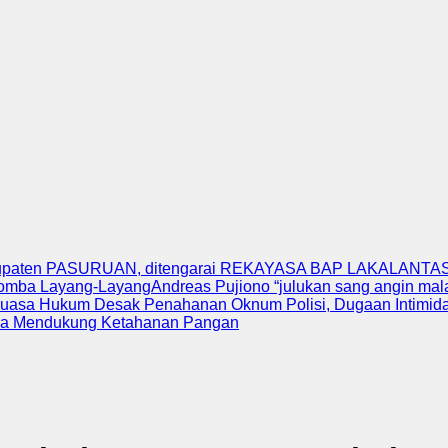
upaten PASURUAN, ditengarai REKAYASA BAP LAKALANTAS 
Lomba Layang-Layang
Andreas Pujiono “julukan sang angin ma
uasa Hukum Desak Penahanan Oknum Polisi, Dugaan Intimidas
ka Mendukung Ketahanan Pangan