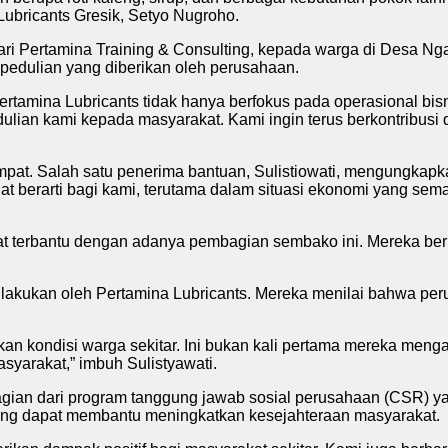
Lubricants Gresik, Setyo Nugroho.
ari Pertamina Training & Consulting, kepada warga di Desa N
epedulian yang diberikan oleh perusahaan.
ina Lubricants tidak hanya berfokus pada operasional bisnis
edulian kami kepada masyarakat. Kami ingin terus berkontrib
empat. Salah satu penerima bantuan, Sulistiowati, mengungkap
t berarti bagi kami, terutama dalam situasi ekonomi yang semak
gat terbantu dengan adanya pembagian sembako ini. Mereka be
akukan oleh Pertamina Lubricants. Mereka menilai bahwa perusa
n kondisi warga sekitar. Ini bukan kali pertama mereka menga
yarakat,” imbuh Sulistyawati.
bagian dari program tanggung jawab sosial perusahaan (CSR) ya
ng dapat membantu meningkatkan kesejahteraan masyarakat.