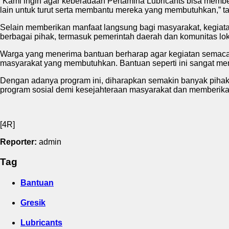
“Kami ingin agar keberadaan Pertamina Lubricants bisa memberi
lain untuk turut serta membantu mereka yang membutuhkan,” 
Selain memberikan manfaat langsung bagi masyarakat, kegiat
berbagai pihak, termasuk pemerintah daerah dan komunitas lok
Warga yang menerima bantuan berharap agar kegiatan semacam 
masyarakat yang membutuhkan. Bantuan seperti ini sangat me
Dengan adanya program ini, diharapkan semakin banyak pihak
program sosial demi kesejahteraan masyarakat dan memberikan 
[4R]
Reporter:
admin
Tag
Bantuan
Gresik
Lubricants