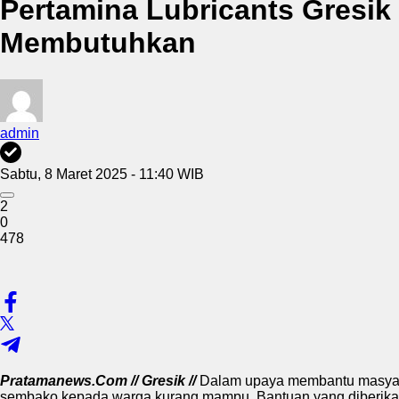
Pertamina Lubricants Gresi
Membutuhkan
admin
Sabtu, 8 Maret 2025 - 11:40 WIB
2
0
478
Pratamanews.Com // Gresik //
Dalam upaya membantu masyara
sembako kepada warga kurang mampu. Bantuan yang diberikan b