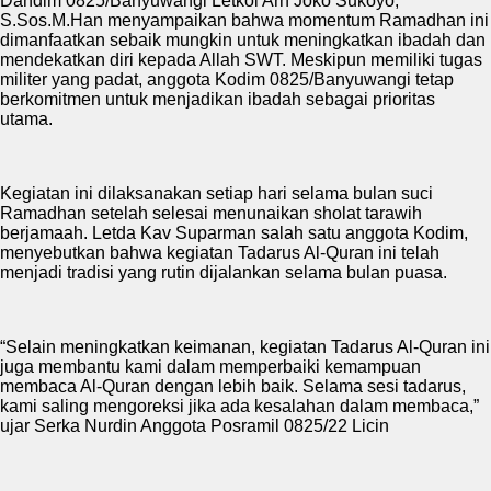
Dandim 0825/Banyuwangi Letkol Arh Joko Sukoyo,
S.Sos.M.Han menyampaikan bahwa momentum Ramadhan ini
dimanfaatkan sebaik mungkin untuk meningkatkan ibadah dan
mendekatkan diri kepada Allah SWT. Meskipun memiliki tugas
militer yang padat, anggota Kodim 0825/Banyuwangi tetap
berkomitmen untuk menjadikan ibadah sebagai prioritas
utama.
Kegiatan ini dilaksanakan setiap hari selama bulan suci
Ramadhan setelah selesai menunaikan sholat tarawih
berjamaah. Letda Kav Suparman salah satu anggota Kodim,
menyebutkan bahwa kegiatan Tadarus Al-Quran ini telah
menjadi tradisi yang rutin dijalankan selama bulan puasa.
“Selain meningkatkan keimanan, kegiatan Tadarus Al-Quran ini
juga membantu kami dalam memperbaiki kemampuan
membaca Al-Quran dengan lebih baik. Selama sesi tadarus,
kami saling mengoreksi jika ada kesalahan dalam membaca,”
ujar Serka Nurdin Anggota Posramil 0825/22 Licin