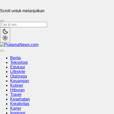
Scroll untuk melanjutkan
PratamaNews.com
Sumber Referensi Terpercaya
Berita
Teknologi
Edukasi
Lifestyle
Olahraga
Keuangan
Kuliner
Hiburan
Travel
Kesehatan
Kreativitas
Karier
Inspirasi