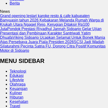
Berita
News
Grand opening lestari karoke resto & cafe kabupaten
Banyuasin tahun 2026
Kebakaran Melanda Rumah Warga di
Krukah Utara Ngagel Rejo, Kerugian Ditaksir Rp100
Juta
Pondok Prestasi Riyadhul Jannah Sidoarjo Gelar Ujian
Presentasi dan Pembinaan Karakter Santriwati Yatim
Dhuafa
Viking Sidoarjo Ucapkan Selamat Untuk Bonek Mania
Atas Persebaya Juara Piala Presiden 2026
SCSI Jadi Wadah
Silaturahmi Pecinta Satria FU, Dorong Citra Positif Komunitas
Motor di Sidoarjo
MENU SIDEBAR
Teknologi
Edukasi
Lifestyle
Olahraga
Keuangan
Kuliner
Hiburan
Kesehatan
Travel