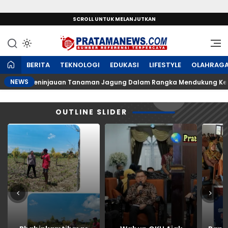
SCROLL UNTUK MELANJUTKAN
Sumber Referensi Terpercaya
PratamaNews.com
BERITA
TEKNOLOGI
EDUKASI
LIFESTYLE
OLAHRAG
NEWS
kukan Peninjauan Tanaman Jagung Dalam Rangka Mendukung Ketah
OUTLINE SLIDER