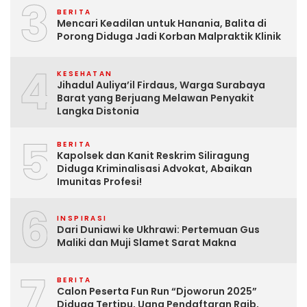
3
BERITA
Mencari Keadilan untuk Hanania, Balita di
Porong Diduga Jadi Korban Malpraktik Klinik
4
KESEHATAN
Jihadul Auliya’il Firdaus, Warga Surabaya
Barat yang Berjuang Melawan Penyakit
Langka Distonia
5
BERITA
Kapolsek dan Kanit Reskrim Siliragung
Diduga Kriminalisasi Advokat, Abaikan
Imunitas Profesi!
6
INSPIRASI
Dari Duniawi ke Ukhrawi: Pertemuan Gus
Maliki dan Muji Slamet Sarat Makna
7
BERITA
Calon Peserta Fun Run “Djoworun 2025”
Diduga Tertipu, Uang Pendaftaran Raib,