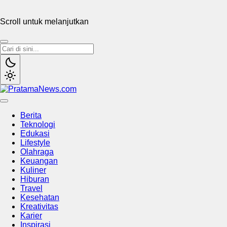
Scroll untuk melanjutkan
PratamaNews.com
Sumber Referensi Terpercaya
Berita
Teknologi
Edukasi
Lifestyle
Olahraga
Keuangan
Kuliner
Hiburan
Travel
Kesehatan
Kreativitas
Karier
Inspirasi