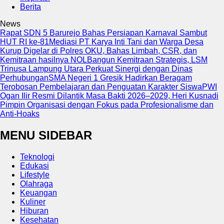
Berita
News
Rapat SDN 5 Barurejo Bahas Persiapan Karnaval Sambut
HUT RI ke-81
Mediasi PT Karya Inti Tani dan Warga Desa
Kurup Digelar di Polres OKU, Bahas Limbah, CSR, dan
Kemitraan hasilnya NOL
Bangun Kemitraan Strategis, LSM
Trinusa Lampung Utara Perkuat Sinergi dengan Dinas
Perhubungan
SMA Negeri 1 Gresik Hadirkan Beragam
Terobosan Pembelajaran dan Penguatan Karakter Siswa
PWI
Ogan Ilir Resmi Dilantik Masa Bakti 2026–2029, Heri Kusnadi
Pimpin Organisasi dengan Fokus pada Profesionalisme dan
Anti-Hoaks
MENU SIDEBAR
Teknologi
Edukasi
Lifestyle
Olahraga
Keuangan
Kuliner
Hiburan
Kesehatan