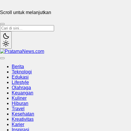
Scroll untuk melanjutkan
PratamaNews.com
Sumber Referensi Terpercaya
Berita
Teknologi
Edukasi
Lifestyle
Olahraga
Keuangan
Kuliner
Hiburan
Travel
Kesehatan
Kreativitas
Karier
Inspirasi