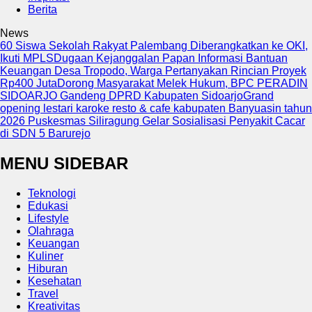
Berita
News
60 Siswa Sekolah Rakyat Palembang Diberangkatkan ke OKI,
Ikuti MPLS
Dugaan Kejanggalan Papan Informasi Bantuan
Keuangan Desa Tropodo, Warga Pertanyakan Rincian Proyek
Rp400 Juta
Dorong Masyarakat Melek Hukum, BPC PERADIN
SIDOARJO Gandeng DPRD Kabupaten Sidoarjo
Grand
opening lestari karoke resto & cafe kabupaten Banyuasin tahun
2026
Puskesmas Siliragung Gelar Sosialisasi Penyakit Cacar
di SDN 5 Barurejo
MENU SIDEBAR
Teknologi
Edukasi
Lifestyle
Olahraga
Keuangan
Kuliner
Hiburan
Kesehatan
Travel
Kreativitas